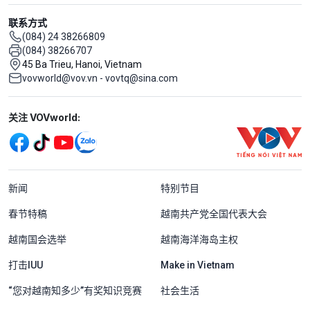
联系方式
(084) 24 38266809
(084) 38266707
45 Ba Trieu, Hanoi, Vietnam
vovworld@vov.vn - vovtq@sina.com
Mạng xã hội
关注 VOVworld:
Menu footer tiếng Trung Quốc
新闻
特别节目
春节特稿
越南共产党全国代表大会
越南国会选举
越南海洋海岛主权
打击IUU
Make in Vietnam
“您对越南知多少”有奖知识竞赛
社会生活