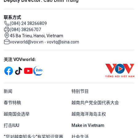
Deputy Director:
Cao Dinh Trung
联系方式
(084) 24 38266809
(084) 38266707
45 Ba Trieu, Hanoi, Vietnam
vovworld@vov.vn - vovtq@sina.com
Mạng xã hội
关注 VOVworld:
Menu footer tiếng Trung Quốc
新闻
特别节目
春节特稿
越南共产党全国代表大会
越南国会选举
越南海洋海岛主权
打击IUU
Make in Vietnam
“您对越南知多少”有奖知识竞赛
社会生活