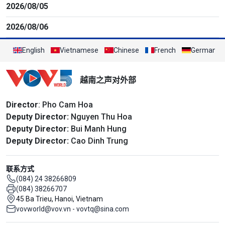
2026/08/05
2026/08/06
English
Vietnamese
Chinese
French
German
越南之声对外部
Director
: Pho Cam Hoa
Deputy Director:
Nguyen Thu Hoa
Deputy Director:
Bui Manh Hung
Deputy Director:
Cao Dinh Trung
联系方式
(084) 24 38266809
(084) 38266707
45 Ba Trieu, Hanoi, Vietnam
vovworld@vov.vn - vovtq@sina.com