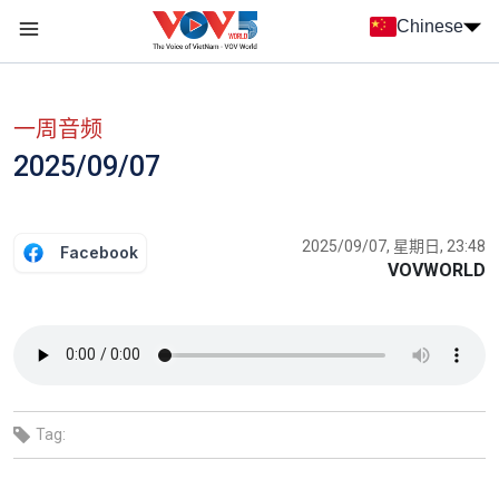
Nhảy đến nội dung
Chinese
Menu trang chủ tiếng Trung
menu phụ tiếng Trung
一周音频
2025/09/07
2025/09/07, 星期日, 23:48
Facebook
VOVWORLD
Tag: