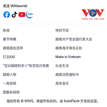
Mạng xã hội
关注 VOVworld:
Menu footer tiếng Trung Quốc
新闻
特别节目
春节特稿
越南共产党全国代表大会
越南国会选举
越南海洋海岛主权
打击IUU
Make in Vietnam
“您对越南知多少”有奖知识竞赛
社会生活
越南人物
越南法院通知书
一周音频
周末音乐
图集和视频
版权所有 © VOV5。保留所有权利。由 SolidTech 开发和运营。