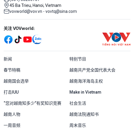
45 Ba Trieu, Hanoi, Vietnam
vovworld@vov.vn - vovtq@sina.com
Mạng xã hội
关注 VOVworld:
Menu footer tiếng Trung Quốc
新闻
特别节目
春节特稿
越南共产党全国代表大会
越南国会选举
越南海洋海岛主权
打击IUU
Make in Vietnam
“您对越南知多少”有奖知识竞赛
社会生活
越南人物
越南法院通知书
一周音频
周末音乐