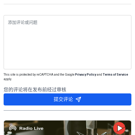
This site is protected by reCAPTCHA and the Google
Privacy Policy
and
Terms of Service
apply.
您的评论将在发布前经过审核
提交评论