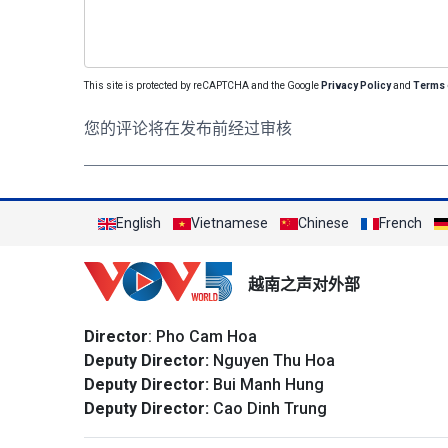
This site is protected by reCAPTCHA and the Google
Privacy Policy
and
Terms 
您的评论将在发布前经过审核
English
Vietnamese
Chinese
French
越南之声对外部
Director
: Pho Cam Hoa
Deputy Director:
Nguyen Thu Hoa
Deputy Director:
Bui Manh Hung
Deputy Director:
Cao Dinh Trung