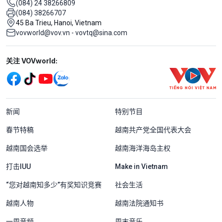
(084) 24 38266809
(084) 38266707
45 Ba Trieu, Hanoi, Vietnam
vovworld@vov.vn - vovtq@sina.com
Mạng xã hội
关注 VOVworld:
Menu footer tiếng Trung Quốc
新闻
特别节目
春节特稿
越南共产党全国代表大会
越南国会选举
越南海洋海岛主权
打击IUU
Make in Vietnam
“您对越南知多少”有奖知识竞赛
社会生活
越南人物
越南法院通知书
一周音频
周末音乐