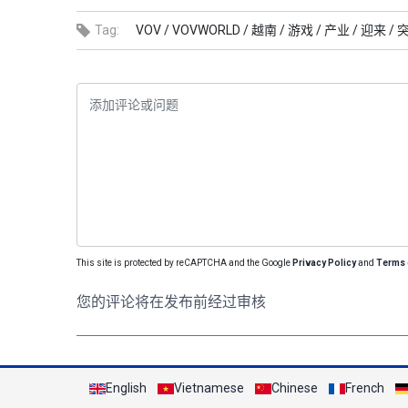
Tag:
VOV /
VOVWORLD /
越南 /
游戏 /
产业 /
迎来 /
突
This site is protected by reCAPTCHA and the Google
Privacy Policy
and
Terms 
您的评论将在发布前经过审核
English
Vietnamese
Chinese
French