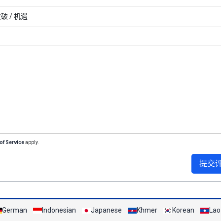
破 /
机遇
of Service
apply.
提交
German
Indonesian
Japanese
Khmer
Korean
Lao