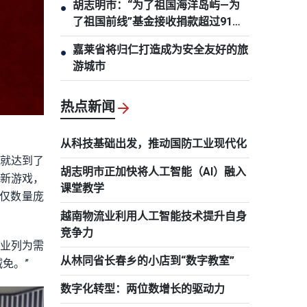
胡志明市：“为了祖国海洋岛屿—为
●
了祖国前线”基金接收捐款超过91亿
越盾
嘉莱省将归仁打造成为安全友好的旅
●
游城市
热点新闻
从科技基础出发，推动国防工业现代化
量就达到了
胡志明市正加快将人工智能（AI）融入
款新游戏，
课堂教学
仅数量庞
越南物流业利用人工智能技术提升自身
竞争力
产业列为需
从林同省长春乡的小店到“数字教室”
免。”
数字化转型：两位数增长的驱动力