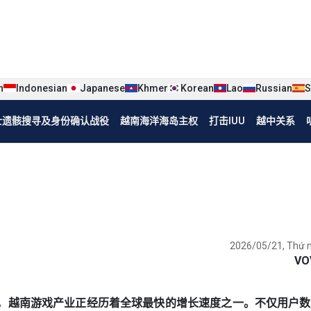
iện tiếng Trung
n
Indonesian
Japanese
Khmer
Korean
Lao
Russian
S
烈士遗骸搜寻及身份确认战役
越南海洋海岛主权
打击IUU
越中关系
2026/05/21, Thứ 
VO
达85亿次，越南游戏产业正经历着全球最快的增长速度之一。不仅用户