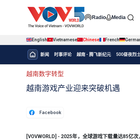
Nhảy đến nội dung
Đa phương t
Radio
Media
English
Vietnamese
Chinese
French
Germa
Menu trang chủ tiếng Trung
新闻
时事评论
越南 - 腾飞新纪元
500昼夜
menu phụ tiếng Trung
越南数字转型
越南游戏产业迎来突破机遇
Facebook
[VOVWORLD] - 2025年，全球游戏下载量