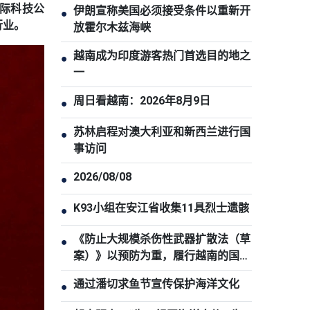
国际科技公
伊朗宣称美国必须接受条件以重新开
●
行业。
放霍尔木兹海峡
越南成为印度游客热门首选目的地之
●
一
周日看越南：2026年8月9日
●
苏林启程对澳大利亚和新西兰进行国
●
事访问
2026/08/08
●
K93小组在安江省收集11具烈士遗骸
●
《防止大规模杀伤性武器扩散法（草
●
案）》以预防为重，履行越南的国际
承诺
通过潘切求鱼节宣传保护海洋文化
●