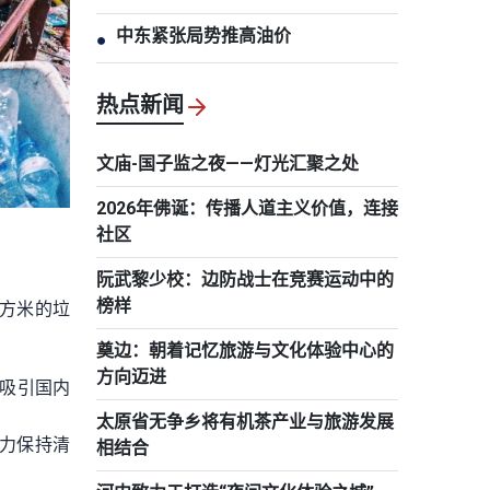
中东紧张局势推高油价
●
热点新闻
文庙-国子监之夜——灯光汇聚之处
2026年佛诞：传播人道主义价值，连接
社区
阮武黎少校：边防战士在竞赛运动中的
榜样
立方米的垃
奠边：朝着记忆旅游与文化体验中心的
方向迈进
吸引国内
太原省无争乡将有机茶产业与旅游发展
努力保持清
相结合