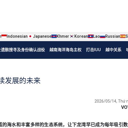
iện tiếng Trung
n
Indonesian
Japanese
Khmer
Korean
Lao
Russian
S
烈士遗骸搜寻及身份确认战役
越南海洋海岛主权
打击IUU
越中关系
续发展的未来
2026/05/14, Thứ 
VO
、清澈湛蓝的海水和丰富多样的生态系统，让下龙湾早已成为每年吸引