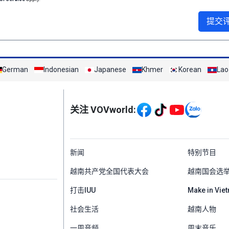
提交
German
Indonesian
Japanese
Khmer
Korean
Lao
Mạng xã hội
关注 VOVworld:
Menu footer tiếng Tr
新闻
特别节目
越南共产党全国代表大会
越南国会选
打击IUU
Make in Vie
社会生活
越南人物
一周音频
周末音乐