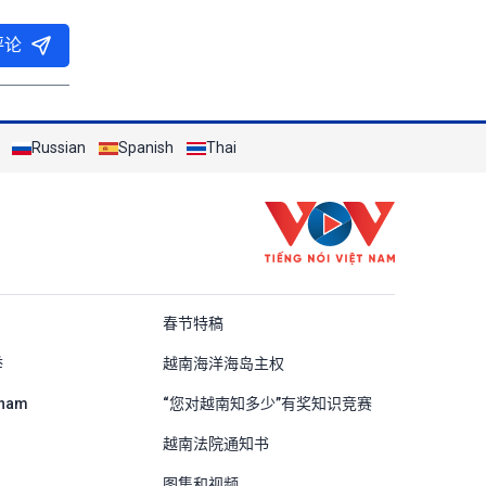
评论
Russian
Spanish
Thai
ung Quốc
春节特稿
举
越南海洋海岛主权
tnam
“您对越南知多少”有奖知识竞赛
越南法院通知书
图集和视频