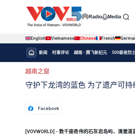
Nhảy đến nội dung
Đa phương t
Radio
Media
English
Vietnamese
Chinese
French
Germa
Menu trang chủ tiếng Trung
新闻
时事评论
越南 - 腾飞新纪元
500昼夜
menu phụ tiếng Trung
越南之窗
守护下龙湾的蓝色 为了遗产可持
Facebook
[VOVWORLD] - 数千座奇伟的石灰岩岛屿