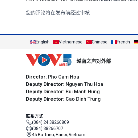
您的评论将在发布前经过审核
English
Vietnamese
Chinese
French
越南之声对外部
Director
: Pho Cam Hoa
Deputy Director:
Nguyen Thu Hoa
Deputy Director:
Bui Manh Hung
Deputy Director:
Cao Dinh Trung
联系方式
(084) 24 38266809
(084) 38266707
45 Ba Trieu, Hanoi, Vietnam