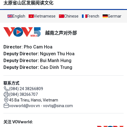
太原省山区发展阅读文化
English
Vietnamese
Chinese
French
German
越南之声对外部
Director
: Pho Cam Hoa
Deputy Director:
Nguyen Thu Hoa
Deputy Director:
Bui Manh Hung
Deputy Director:
Cao Dinh Trung
联系方式
(084) 24 38266809
(084) 38266707
45 Ba Trieu, Hanoi, Vietnam
vovworld@vov.vn - vovtq@sina.com
Mạng xã hội
关注 VOVworld: