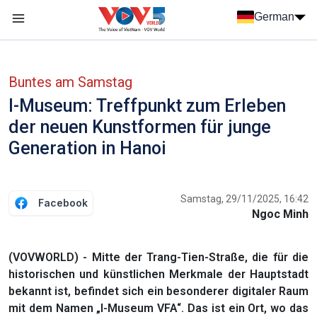
Nhảy đến nội dung
German
Menu trang chủ tiếng Đức
menu phụ tiếng Đức
Buntes am Samstag
I-Museum: Treffpunkt zum Erleben
der neuen Kunstformen für junge
Generation in Hanoi
Samstag, 29/11/2025, 16:42
Facebook
Ngoc Minh
(VOVWORLD) - Mitte der Trang-Tien-Straße, die für die
historischen und künstlichen Merkmale der Hauptstadt
bekannt ist, befindet sich ein besonderer digitaler Raum
mit dem Namen „I-Museum VFA“. Das ist ein Ort, wo das