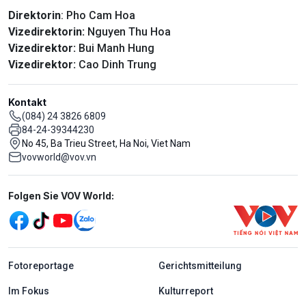
Direktorin
: Pho Cam Hoa
Vizedirektorin:
Nguyen Thu Hoa
Vizedirektor:
Bui Manh Hung
Vizedirektor:
Cao Dinh Trung
Kontakt
(084) 24 3826 6809
84-24-39344230
No 45, Ba Trieu Street, Ha Noi, Viet Nam
vovworld@vov.vn
Mạng xã hội
Folgen Sie VOV World:
menu footer tiếng Đức
Fotoreportage
Gerichtsmitteilung
Im Fokus
Kulturreport