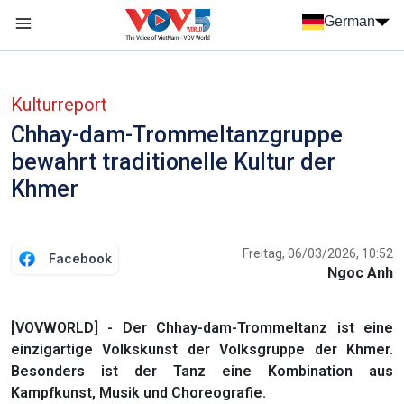
Nhảy đến nội dung
German
Menu trang chủ tiếng Đức
menu phụ tiếng Đức
Kulturreport
Chhay-dam-Trommeltanzgruppe
bewahrt traditionelle Kultur der
Khmer
Freitag, 06/03/2026, 10:52
Facebook
Ngoc Anh
[VOVWORLD] - Der Chhay-dam-Trommeltanz ist eine
einzigartige Volkskunst der Volksgruppe der Khmer.
Besonders ist der Tanz eine Kombination aus
Kampfkunst, Musik und Choreografie.