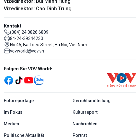
Vizedirektor:
Bui Manh Hung
Vizedirektor:
Cao Dinh Trung
Kontakt
(084) 24 3826 6809
84-24-39344230
No 45, Ba Trieu Street, Ha Noi, Viet Nam
vovworld@vov.vn
Mạng xã hội
Folgen Sie VOV World:
menu footer tiếng Đức
Fotoreportage
Gerichtsmitteilung
Im Fokus
Kulturreport
Medien
Nachrichten
Politische Aktualität
Porträt