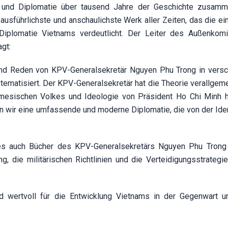
k und Diplomatie über tausend Jahre der Geschichte zusamm
usführlichste und anschaulichste Werk aller Zeiten, das die ein
 Diplomatie Vietnams verdeutlicht. Der Leiter des Außenkom
gt:
l und Reden von KPV-Generalsekretär Nguyen Phu Trong in vers
tematisiert. Der KPV-Generalsekretär hat die Theorie verallgeme
namesischen Volkes und Ideologie von Präsident Ho Chi Minh h
ln wir eine umfassende und moderne Diplomatie, die von der Iden
es auch Bücher des KPV-Generalsekretärs Nguyen Phu Trong
 die militärischen Richtlinien und die Verteidigungsstrategie.
d wertvoll für die Entwicklung Vietnams in der Gegenwart u