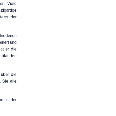
en. Viele
zigartige
itees der
chiedenen
inert und
at er die
tität des
 über die
 Sie alle
nd in der