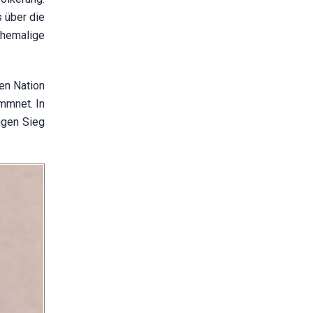
 über die
ehemalige
ten Nation
mmnet. In
igen Sieg