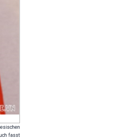
esischen
uch fasst