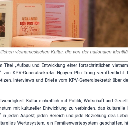
lichen vietnamesischen Kultur, die von der nationalen Identitä
itel „Aufbau und Entwicklung einer fortschrittlichen vietna
ist“ von KPV-Generalsekretär Nguyen Phu Trong veröffentlicht.
 Notizen, Interviews und Briefe vom KPV-Generalsekretär über d
endigkeit, Kultur einheitlich mit Politik, Wirtschaft und Gesel
stum mit kultureller Entwicklung zu verbinden, das kulturelle
ef in jeden Aspekt, jeden Bereich und jede Beziehung des Leben
lturelles Wertesystem, ein Familienwertesystem geschaffen, h