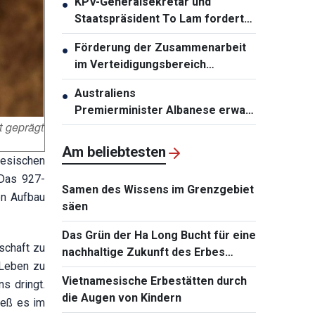
KPV-Generalsekretär und
●
Staatspräsident To Lam fordert
die Erneuerung der
Förderung der Zusammenarbeit
●
Infrastrukturplanung
im Verteidigungsbereich
zwischen Vietnam und Malaysia
Australiens
●
Premierminister Albanese erwartet
t geprägt
den Besuch von KPV-
Generalsekretär und
Am beliebtesten
mesischen
Staatspräsident To Lam
 Das 927-
Samen des Wissens im Grenzgebiet
en Aufbau
säen
Das Grün der Ha Long Bucht für eine
lschaft zu
nachhaltige Zukunft des Erbes
 Leben zu
bewahren
Vietnamesische Erbestätten durch
s dringt.
die Augen von Kindern
ieß es im