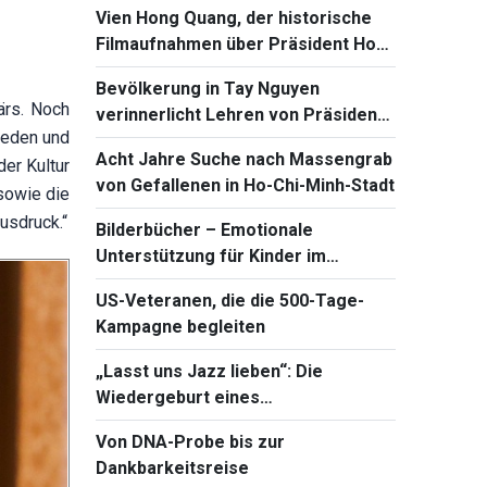
Vien Hong Quang, der historische
Filmaufnahmen über Präsident Ho
Chi Minh koloriert
Bevölkerung in Tay Nguyen
ärs. Noch
verinnerlicht Lehren von Präsident
 Reden und
Ho Chi Minh über große nationale
Acht Jahre Suche nach Massengrab
er Kultur
Einheit
von Gefallenen in Ho-Chi-Minh-Stadt
 sowie die
usdruck.“
Bilderbücher – Emotionale
Unterstützung für Kinder im
digitalen Zeitalter
US-Veteranen, die die 500-Tage-
Kampagne begleiten
„Lasst uns Jazz lieben“: Die
Wiedergeburt eines
vietnamesischen Erbes
Von DNA-Probe bis zur
Dankbarkeitsreise