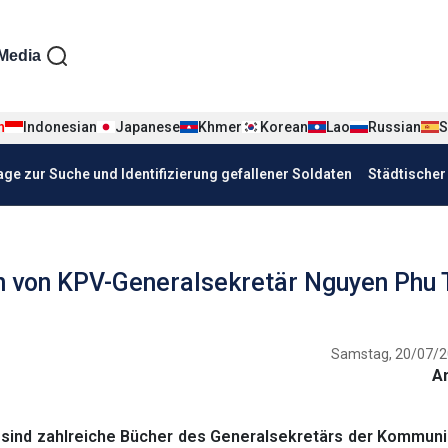
iện tiếng Đức
Media
n
Indonesian
Japanese
Khmer
Korean
Lao
Russian
S
age zur Suche und Identifizierung gefallener Soldaten
Städtische
ern von KPV-Generalsekretär Nguyen Phu 
Samstag, 20/07/2
A
sind zahlreiche Bücher des Generalsekretärs der Kommuni