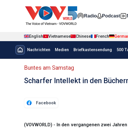
Nhảy đến nội dung
Đa phương t
Radio
Podcast
English
Vietnamese
Chinese
French
Germa
Menu trang chủ tiếng Đức
Nachrichten
Medien
Briefkastensendung
500 T
menu phụ tiếng Đức
Buntes am Samstag
Scharfer Intellekt in den Büch
Facebook
(VOVWORLD) - In den vergangenen zwei Jahren 