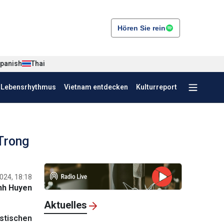
Hören Sie rein
panish
Thai
r Lebensrhythmus
Vietnam entdecken
Kulturreport
Trong
024, 18:18
nh Huyen
Aktuelles
stischen