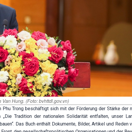
 Van Hung. (Foto: bvhttdl.gov.vn)
Phu Trong beschäftigt sich mit der Förderung der Stärke der n
„Die Tradition der nationalen Solidarität entfalten, unser L
fbauen“. Das Buch enthält Dokumente, Bilder, Artikel und Reden
 Front, den gesellschaftspolitischen Organisationen und der Bev