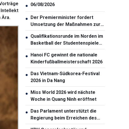
 Vorträge
06/08/2026
●
ntellekt
 Ära.
Der Premierminister fordert
●
Umsetzung der Maßnahmen zur
Gewährleistung der
Qualifikationsrunde im Norden im
●
Cybersicherheit
Basketball der Studentenspiele
2026 eröffnet
Hanoi FC gewinnt die nationale
●
Kinderfußballmeisterschaft 2026
Das Vietnam-Südkorea-Festival
●
2026 in Da Nang
Miss World 2026 wird nächste
●
Woche in Quang Ninh eröffnet
Das Parlament unterstützt die
●
Regierung beim Erreichen des
zweistelligen Wachstums