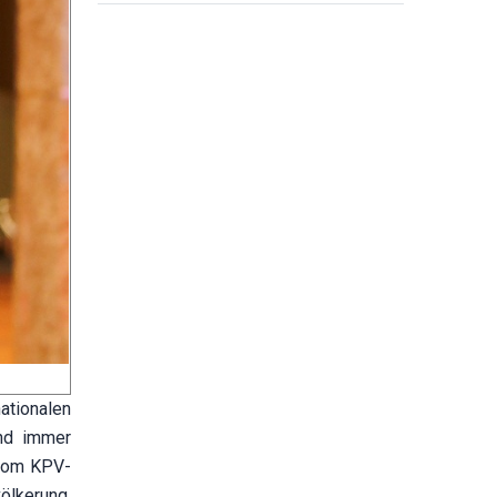
ationalen
and immer
 vom KPV-
ölkerung.