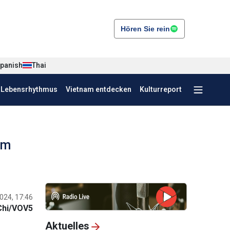
Hören Sie rein
panish
Thai
r Lebensrhythmus
Vietnam entdecken
Kulturreport
am
024, 17:46
Chi/VOV5
Aktuelles