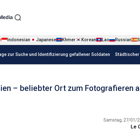
iện tiếng Đức
Media
n
Indonesian
Japanese
Khmer
Korean
Lao
Russian
S
age zur Suche und Identifizierung gefallener Soldaten
Städtische
en – beliebter Ort zum Fotografieren 
Samstag, 27/01/2
Le 