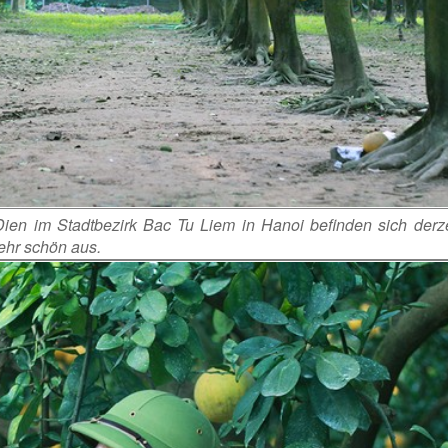
n im Stadtbezirk Bac Tu Liem in Hanoi befinden sich derzei
ehr schön aus.