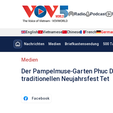
Nhảy đến nội dung
Đa phương t
Radio
Podcast
English
Vietnamese
Chinese
French
Germa
Menu trang chủ tiếng Đức
Nachrichten
Medien
Briefkastensendung
500 T
menu phụ tiếng Đức
Medien
Der Pampelmuse-Garten Phuc Di
traditionellen Neujahrsfest Tet
Facebook