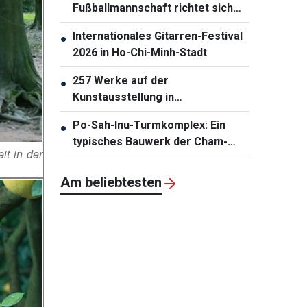
Fußballmannschaft richtet sich
auf ASIAD 20
Internationales Gitarren-Festival
●
2026 in Ho-Chi-Minh-Stadt
257 Werke auf der
●
Kunstausstellung in
Südzentralvietnam vorgestellt
Po-Sah-Inu-Turmkomplex: Ein
●
typisches Bauwerk der Cham-
t in der
Architektur in der Provinz Lam
Dong
Am beliebtesten