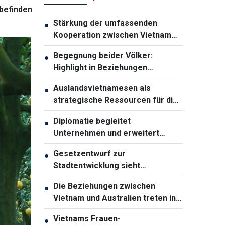
befinden
Stärkung der umfassenden
●
Kooperation zwischen Vietnam
und Thailand
Begegnung beider Völker:
●
Highlight in Beziehungen
zwischen Vietnam und Australien
Auslandsvietnamesen als
●
strategische Ressourcen für die
Entwicklung des Landes
Diplomatie begleitet
●
Unternehmen und erweitert
Entwicklungsräume Vietnams
Gesetzentwurf zur
●
Stadtentwicklung sieht
weitreichende
Die Beziehungen zwischen
●
Sondermechanismen für Ho-Chi-
Vietnam und Australien treten in
Minh-Stadt vor
eine neue Entwicklungsphase ein
Vietnams Frauen-
●