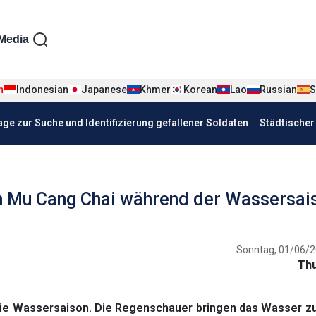
iện tiếng Đức
Media
n
Indonesian
Japanese
Khmer
Korean
Lao
Russian
S
age zur Suche und Identifizierung gefallener Soldaten
Städtische
in Mu Cang Chai während der Wassersai
Sonntag, 01/06/2
Th
die Wassersaison. Die Regenschauer bringen das Wasser zu