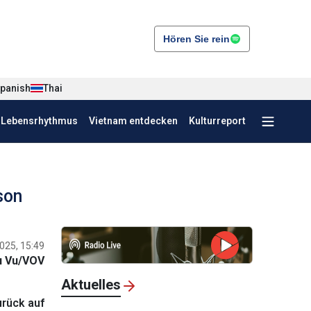
Hören Sie rein
panish
Thai
r Lebensrhythmus
Vietnam entdecken
Kulturreport
son
025, 15:49
u Vu/VOV
Aktuelles
rück auf