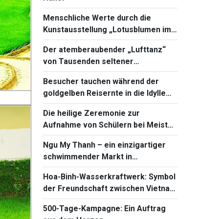
Menschliche Werte durch die
Kunstausstellung „Lotusblumen im
Mai“ verbreitet
Der atemberaubender „Lufttanz“
von Tausenden seltener
Silberklaffschnäbel in Gia Lai
Besucher tauchen während der
goldgelben Reisernte in die Idylle
von Pu Luong ein
Die heilige Zeremonie zur
Aufnahme von Schülern bei Meister
Then
Ngu My Thanh – ein einzigartiger
schwimmender Markt in
Zentralvietnam
Hoa-Binh-Wasserkraftwerk: Symbol
der Freundschaft zwischen Vietnam
und Russland
500-Tage-Kampagne: Ein Auftrag