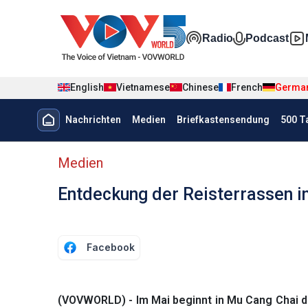
Nhảy đến nội dung
Đa phương t
Radio
Podcast
English
Vietnamese
Chinese
French
Germa
Menu trang chủ tiếng Đức
Nachrichten
Medien
Briefkastensendung
500 T
menu phụ tiếng Đức
Medien
Entdeckung der Reisterrassen 
Facebook
(VOVWORLD) - Im Mai beginnt in Mu Cang Chai 