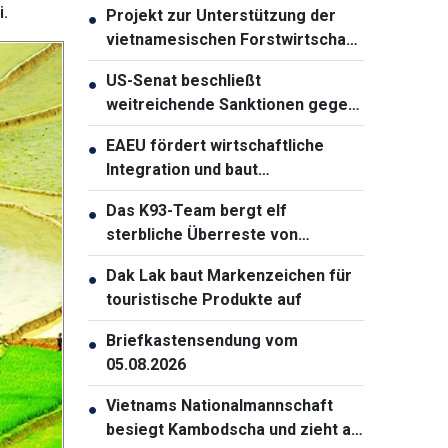
i.
Projekt zur Unterstützung der
●
vietnamesischen Forstwirtschaft
gestartet
US-Senat beschließt
●
weitreichende Sanktionen gegen
Russland
EAEU fördert wirtschaftliche
●
Integration und baut
Zusammenarbeit mit Partnern
Das K93-Team bergt elf
●
aus
sterbliche Überreste von
Gefallenen in An Giang
Dak Lak baut Markenzeichen für
●
touristische Produkte auf
Briefkastensendung vom
●
05.08.2026
Vietnams Nationalmannschaft
●
besiegt Kambodscha und zieht als