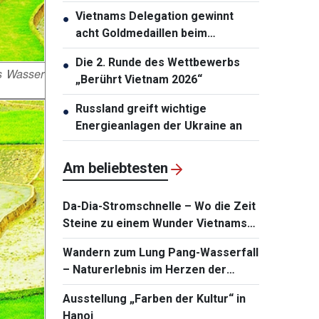
Gruppenerster ins Halbfinale ein
Vietnams Delegation gewinnt
●
acht Goldmedaillen beim
Internationalen Musikfestival
Die 2. Runde des Wettbewerbs
●
s Wasser
„Berührt Vietnam 2026“
Russland greift wichtige
●
Energieanlagen der Ukraine an
Am beliebtesten
Da-Dia-Stromschnelle – Wo die Zeit
Steine zu einem Wunder Vietnams
stapelte
Wandern zum Lung Pang-Wasserfall
– Naturerlebnis im Herzen der
Berge
Ausstellung „Farben der Kultur“ in
Hanoi