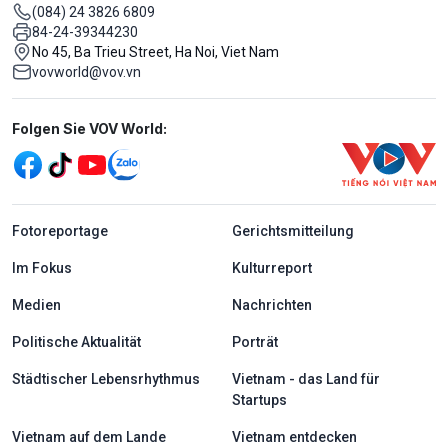
(084) 24 3826 6809
84-24-39344230
No 45, Ba Trieu Street, Ha Noi, Viet Nam
vovworld@vov.vn
Mạng xã hội
Folgen Sie VOV World:
menu footer tiếng Đức
Fotoreportage
Gerichtsmitteilung
Im Fokus
Kulturreport
Medien
Nachrichten
Politische Aktualität
Porträt
Städtischer Lebensrhythmus
Vietnam - das Land für
Startups
Vietnam auf dem Lande
Vietnam entdecken