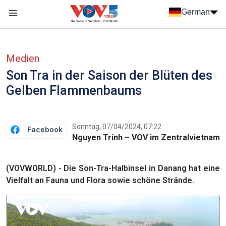
Nhảy đến nội dung
German
Menu trang chủ tiếng Đức
menu phụ tiếng Đức
Medien
Son Tra in der Saison der Blüten des
Gelben Flammenbaums
Sonntag, 07/04/2024, 07:22
Facebook
Nguyen Trinh – VOV im Zentralvietnam
(VOVWORLD) - Die Son-Tra-Halbinsel in Danang hat eine
Vielfalt an Fauna und Flora sowie schöne Strände.