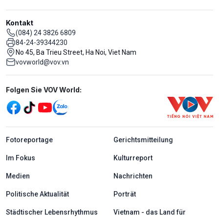
Kontakt
(084) 24 3826 6809
84-24-39344230
No 45, Ba Trieu Street, Ha Noi, Viet Nam
vovworld@vov.vn
Mạng xã hội
Folgen Sie VOV World:
menu footer tiếng Đức
Fotoreportage
Gerichtsmitteilung
Im Fokus
Kulturreport
Medien
Nachrichten
Politische Aktualität
Porträt
Städtischer Lebensrhythmus
Vietnam - das Land für