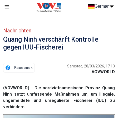
Nhảy đến nội dung
German
Menu trang chủ tiếng Đức
menu phụ tiếng Đức
Nachrichten
Quang Ninh verschärft Kontrolle
gegen IUU-Fischerei
Samstag, 28/03/2026, 17:13
Facebook
VOVWORLD
(VOVWORLD) - Die nordvietnamesische Provinz Quang
Ninh setzt umfassende Maßnahmen um, um illegale,
ungemeldete und unregulierte Fischerei (IUU) zu
verhindern.