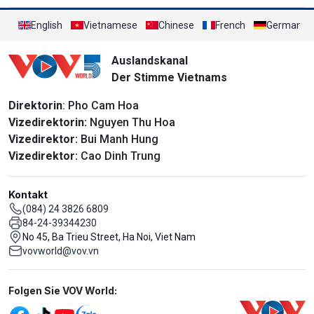
English
Vietnamese
Chinese
French
German
Auslandskanal
Der Stimme Vietnams
Direktorin
: Pho Cam Hoa
Vizedirektorin:
Nguyen Thu Hoa
Vizedirektor:
Bui Manh Hung
Vizedirektor:
Cao Dinh Trung
Kontakt
(084) 24 3826 6809
84-24-39344230
No 45, Ba Trieu Street, Ha Noi, Viet Nam
vovworld@vov.vn
Mạng xã hội
Folgen Sie VOV World: