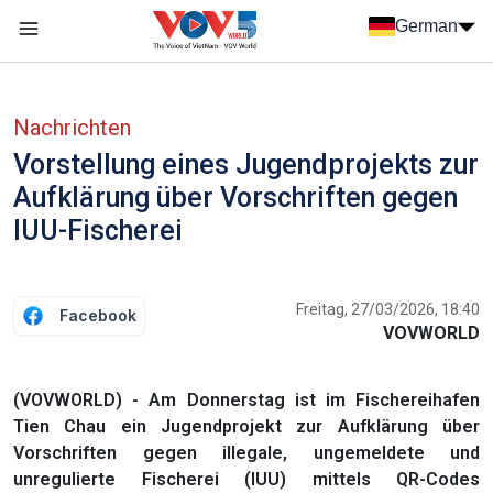
Nhảy đến nội dung
German
Menu trang chủ tiếng Đức
menu phụ tiếng Đức
Nachrichten
Vorstellung eines Jugendprojekts zur
Aufklärung über Vorschriften gegen
IUU-Fischerei
Freitag, 27/03/2026, 18:40
Facebook
VOVWORLD
(VOVWORLD) - Am Donnerstag ist im Fischereihafen
Tien Chau ein Jugendprojekt zur Aufklärung über
Vorschriften gegen illegale, ungemeldete und
unregulierte Fischerei (IUU) mittels QR-Codes