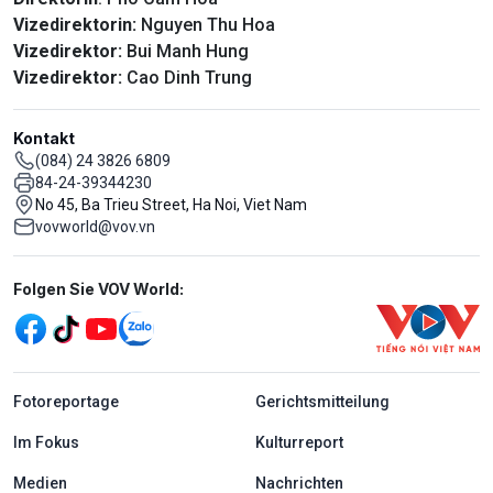
Vizedirektorin:
Nguyen Thu Hoa
Vizedirektor:
Bui Manh Hung
Vizedirektor:
Cao Dinh Trung
Kontakt
(084) 24 3826 6809
84-24-39344230
No 45, Ba Trieu Street, Ha Noi, Viet Nam
vovworld@vov.vn
Mạng xã hội
Folgen Sie VOV World:
menu footer tiếng Đức
Fotoreportage
Gerichtsmitteilung
Im Fokus
Kulturreport
Medien
Nachrichten