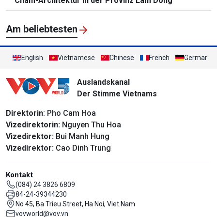
Cham-Architektur in der Provinz Lam Dong
Am beliebtesten
English
Vietnamese
Chinese
French
German
Auslandskanal
Der Stimme Vietnams
Direktorin
: Pho Cam Hoa
Vizedirektorin:
Nguyen Thu Hoa
Vizedirektor:
Bui Manh Hung
Vizedirektor:
Cao Dinh Trung
Kontakt
(084) 24 3826 6809
84-24-39344230
No 45, Ba Trieu Street, Ha Noi, Viet Nam
vovworld@vov.vn