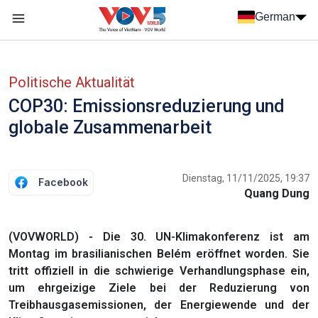
Nhảy đến nội dung
German
Menu trang chủ tiếng Đức
menu phụ tiếng Đức
Politische Aktualität
COP30: Emissionsreduzierung und
globale Zusammenarbeit
Dienstag, 11/11/2025, 19:37
Facebook
Quang Dung
(VOVWORLD) - Die 30. UN-Klimakonferenz ist am
Montag im brasilianischen Belém eröffnet worden. Sie
tritt offiziell in die schwierige Verhandlungsphase ein,
um ehrgeizige Ziele bei der Reduzierung von
Treibhausgasemissionen, der Energiewende und der