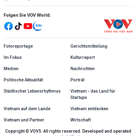
Mạng xã hội
Folgen Sie VOV World:
menu footer tiếng Đức
Fotoreportage
Gerichtsmitteilung
Im Fokus
Kulturreport
Medien
Nachrichten
Politische Aktualität
Porträt
Städtischer Lebensrhythmus
Vietnam - das Land für
Startups
Vietnam auf dem Lande
Vietnam entdecken
Vietnam und Partner
Wirtschaft
Copyright © VOV5. All rights reserved. Developed and operated