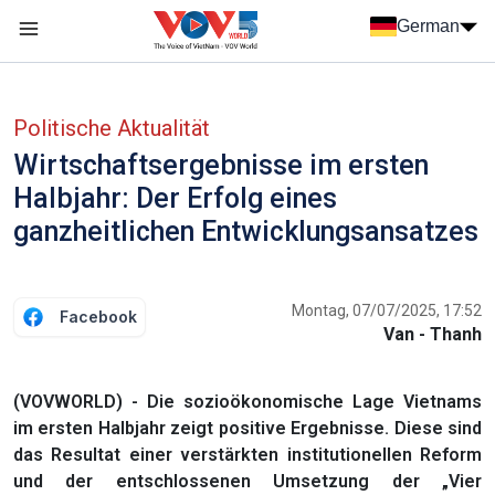
Nhảy đến nội dung
German
Menu trang chủ tiếng Đức
menu phụ tiếng Đức
Politische Aktualität
Wirtschaftsergebnisse im ersten
Halbjahr: Der Erfolg eines
ganzheitlichen Entwicklungsansatzes
Montag, 07/07/2025, 17:52
Facebook
Van - Thanh
(VOVWORLD) - Die sozioökonomische Lage Vietnams
im ersten Halbjahr zeigt positive Ergebnisse. Diese sind
das Resultat einer verstärkten institutionellen Reform
und der entschlossenen Umsetzung der „Vier