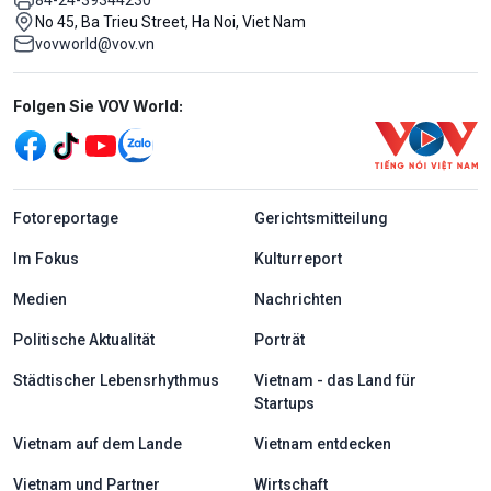
No 45, Ba Trieu Street, Ha Noi, Viet Nam
vovworld@vov.vn
Mạng xã hội
Folgen Sie VOV World:
menu footer tiếng Đức
Fotoreportage
Gerichtsmitteilung
Im Fokus
Kulturreport
Medien
Nachrichten
Politische Aktualität
Porträt
Städtischer Lebensrhythmus
Vietnam - das Land für
Startups
Vietnam auf dem Lande
Vietnam entdecken
Vietnam und Partner
Wirtschaft