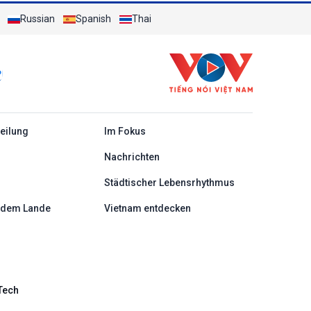
Russian
Spanish
Thai
c
teilung
Im Fokus
Nachrichten
Städtischer Lebensrhythmus
 dem Lande
Vietnam entdecken
Tech