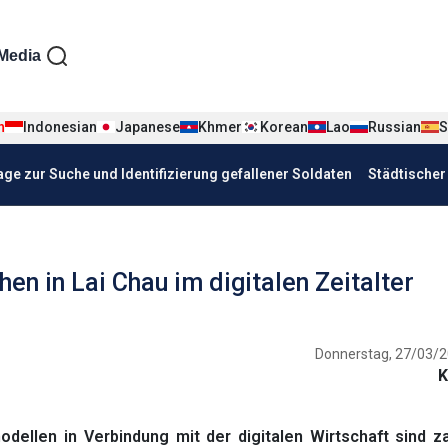
iện tiếng Đức
Media
n
Indonesian
Japanese
Khmer
Korean
Lao
Russian
S
age zur Suche und Identifizierung gefallener Soldaten
Städtische
en in Lai Chau im digitalen Zeitalter
Donnerstag, 27/03/2
K
dellen in Verbindung mit der digitalen Wirtschaft sind z