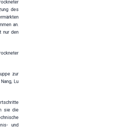
rockneter
tzung des
rmärkten
ommen an.
t nur den
rockneter
ruppe zur
 Nang, Lu
tschritte
n sie die
echnische
nis- und