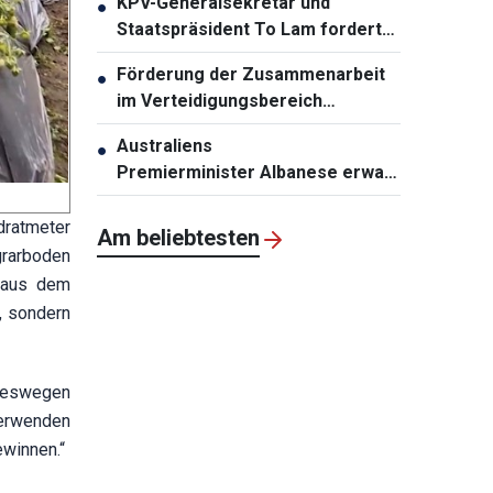
KPV-Generalsekretär und
●
Staatspräsident To Lam fordert
die Erneuerung der
Förderung der Zusammenarbeit
●
Infrastrukturplanung
im Verteidigungsbereich
zwischen Vietnam und Malaysia
Australiens
●
Premierminister Albanese erwartet
den Besuch von KPV-
Generalsekretär und
dratmeter
Am beliebtesten
Staatspräsident To Lam
grarboden
 aus dem
, sondern
 Deswegen
verwenden
ewinnen.“