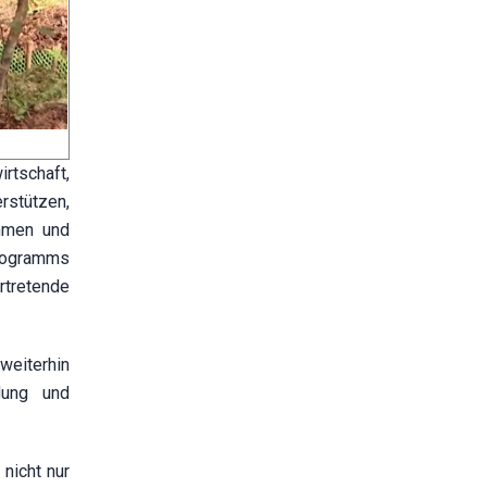
rtschaft,
rstützen,
ehmen und
Programms
rtretende
weiterhin
dung und
nicht nur