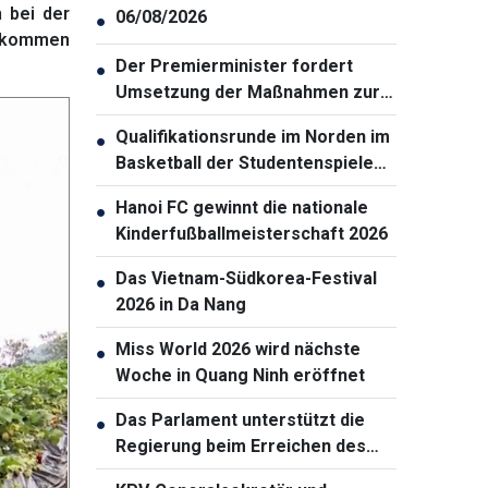
 bei der
06/08/2026
●
ntkommen
Der Premierminister fordert
●
Umsetzung der Maßnahmen zur
Gewährleistung der
Qualifikationsrunde im Norden im
●
Cybersicherheit
Basketball der Studentenspiele
2026 eröffnet
Hanoi FC gewinnt die nationale
●
Kinderfußballmeisterschaft 2026
Das Vietnam-Südkorea-Festival
●
2026 in Da Nang
Miss World 2026 wird nächste
●
Woche in Quang Ninh eröffnet
Das Parlament unterstützt die
●
Regierung beim Erreichen des
zweistelligen Wachstums