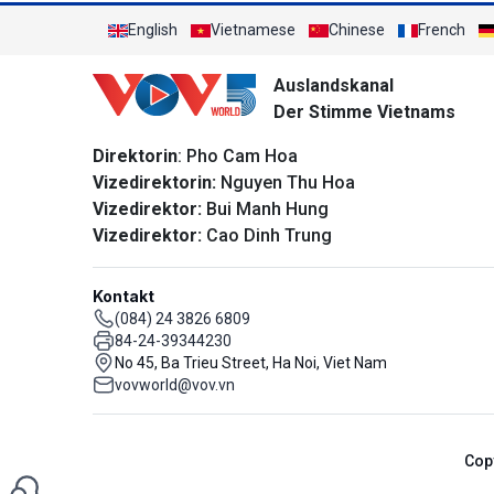
English
Vietnamese
Chinese
French
Auslandskanal
Der Stimme Vietnams
Direktorin
: Pho Cam Hoa
Vizedirektorin:
Nguyen Thu Hoa
Vizedirektor:
Bui Manh Hung
Vizedirektor:
Cao Dinh Trung
Kontakt
(084) 24 3826 6809
84-24-39344230
No 45, Ba Trieu Street, Ha Noi, Viet Nam
vovworld@vov.vn
Cop