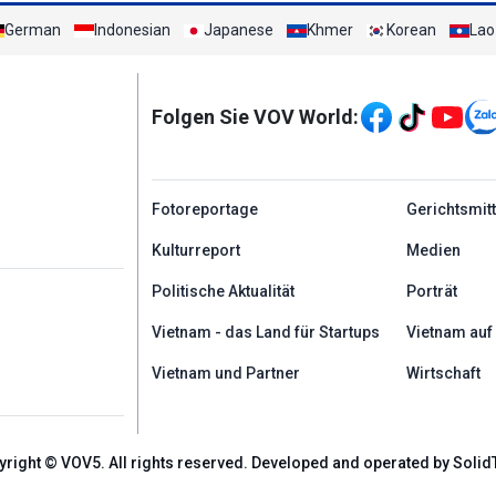
German
Indonesian
Japanese
Khmer
Korean
Lao
Mạng xã hội
Folgen Sie VOV World:
menu footer tiếng Đứ
Fotoreportage
Gerichtsmit
Kulturreport
Medien
Politische Aktualität
Porträt
Vietnam - das Land für Startups
Vietnam auf
Vietnam und Partner
Wirtschaft
yright © VOV5. All rights reserved. Developed and operated by Solid