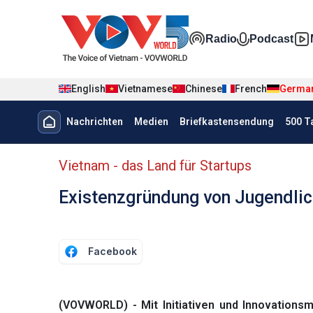
Nhảy đến nội dung
Đa phương t
Radio
Podcast
English
Vietnamese
Chinese
French
Germa
Menu trang chủ tiếng Đức
Nachrichten
Medien
Briefkastensendung
500 T
menu phụ tiếng Đức
Vietnam - das Land für Startups
Existenzgründung von Jugendlich
Facebook
(VOVWORLD) - Mit Initiativen und Innovationsmo