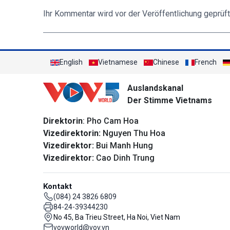
Ihr Kommentar wird vor der Veröffentlichung geprüft
English
Vietnamese
Chinese
French
Auslandskanal
Der Stimme Vietnams
Direktorin
: Pho Cam Hoa
Vizedirektorin:
Nguyen Thu Hoa
Vizedirektor:
Bui Manh Hung
Vizedirektor:
Cao Dinh Trung
Kontakt
(084) 24 3826 6809
84-24-39344230
No 45, Ba Trieu Street, Ha Noi, Viet Nam
vovworld@vov.vn