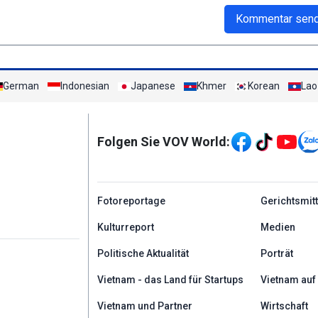
Kommentar sen
German
Indonesian
Japanese
Khmer
Korean
Lao
Mạng xã hội
Folgen Sie VOV World:
menu footer tiếng Đứ
Fotoreportage
Gerichtsmit
Kulturreport
Medien
Politische Aktualität
Porträt
Vietnam - das Land für Startups
Vietnam auf
Vietnam und Partner
Wirtschaft