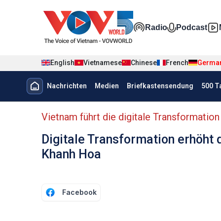
Nhảy đến nội dung
Đa phương t
Radio
Podcast
English
Vietnamese
Chinese
French
Germa
Menu trang chủ tiếng Đức
Nachrichten
Medien
Briefkastensendung
500 T
menu phụ tiếng Đức
Vietnam führt die digitale Transformation
Digitale Transformation erhöht
Khanh Hoa
Facebook