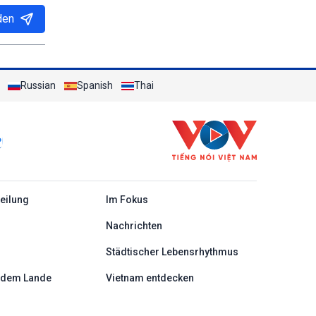
den
Russian
Spanish
Thai
c
teilung
Im Fokus
Nachrichten
Städtischer Lebensrhythmus
 dem Lande
Vietnam entdecken