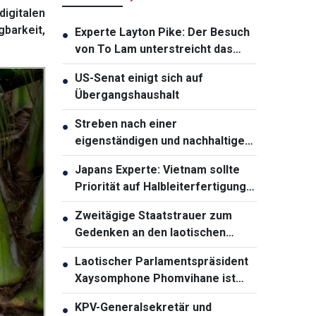
igitalen
barkeit,
Experte Layton Pike: Der Besuch
●
von To Lam unterstreicht das
wachsende Vertrauen zwischen
US-Senat einigt sich auf
●
Vietnam und Australien
Übergangshaushalt
Streben nach einer
●
eigenständigen und nachhaltigen
ASEAN-Gemeinschaft
Japans Experte: Vietnam sollte
●
Priorität auf Halbleiterfertigung
und -verpackung legen
Zweitägige Staatstrauer zum
●
Gedenken an den laotischen
Parlamentspräsidenten
Laotischer Parlamentspräsident
●
Saysomphone Phomvihane
Xaysomphone Phomvihane ist
gestorben
KPV-Generalsekretär und
●