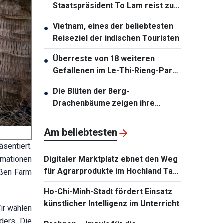
Staatspräsident To Lam reist zu
Staatsbesuchen nach Australien
Vietnam, eines der beliebtesten
●
und Neuseeland
Reiseziel der indischen Touristen
Überreste von 18 weiteren
●
Gefallenen im Le-Thi-Rieng-Park
in Ho-Chi-Minh-Stadt geborgen
Die Blüten der Berg-
●
Drachenbäume zeigen ihre
leuchtenden Farben über der Ha-
Long-Bucht
Am beliebtesten
sentiert.
rmationen
Digitaler Marktplatz ebnet den Weg
für Agrarprodukte im Hochland Tay
oßen Farm
Nguyen
Ho-Chi-Minh-Stadt fördert Einsatz
künstlicher Intelligenz im Unterricht
ir wählen
ders. Die