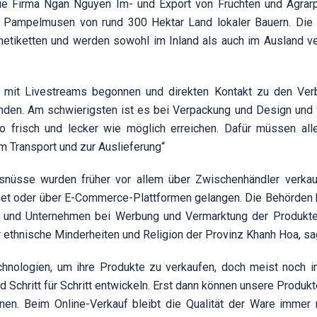
die Firma Ngan Nguyen Im- und Export von Früchten und Agrar
en Pampelmusen von rund 300 Hektar Land lokaler Bauern. Die
etiketten und werden sowohl im Inland als auch im Ausland ve
t, mit Livestreams begonnen und direkten Kontakt zu den Ver
nden. Am schwierigsten ist es bei Verpackung und Design und 
frisch und lecker wie möglich erreichen. Dafür müssen alle
m Transport und zur Auslieferung“
snüsse wurden früher vor allem über Zwischenhändler verkau
ernet oder über E-Commerce-Plattformen gelangen. Die Behörden 
g und Unternehmen bei Werbung und Vermarktung der Produkt
r ethnische Minderheiten und Religion der Provinz Khanh Hoa, sa
chnologien, um ihre Produkte zu verkaufen, doch meist noch i
chritt für Schritt entwickeln. Erst dann können unsere Produkte
nnen. Beim Online-Verkauf bleibt die Qualität der Ware immer