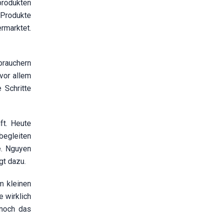
produkten
 Produkte
rmarktet.
brauchern
vor allem
 Schritte
ft. Heute
begleiten
e. Nguyen
gt dazu.
m kleinen
 wirklich
 noch das