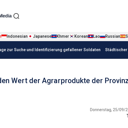
iện tiếng Đức
Media
n
Indonesian
Japanese
Khmer
Korean
Lao
Russian
S
age zur Suche und Identifizierung gefallener Soldaten
Städtische
 den Wert der Agrarprodukte der Provin
Donnerstag, 25/09/2