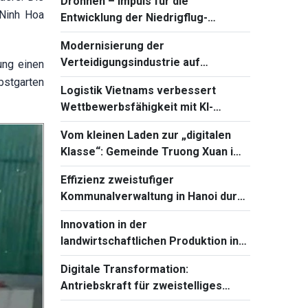
Drohnen – Impuls für die
 Ninh Hoa
Entwicklung der Niedrigflug-
Ökonomie in Dien Bien
Modernisierung der
Verteidigungsindustrie auf
ung einen
Grundlage von Wissenschaft und
bstgarten
Logistik Vietnams verbessert
Technologie
Wettbewerbsfähigkeit mit KI-
Technologie
Vom kleinen Laden zur „digitalen
Klasse“: Gemeinde Truong Xuan im
Wandel
Effizienz zweistufiger
Kommunalverwaltung in Hanoi durch
digitale Transformation verbessern
Innovation in der
landwirtschaftlichen Produktion in
Berggebieten
Digitale Transformation:
Antriebskraft für zweistelliges
Wachstum