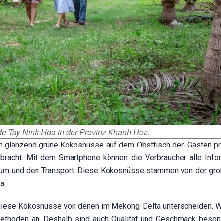
e Tay Ninh Hoa in der Provinz Khanh Hoa.
n glänzend grüne Kokosnüsse auf dem Obsttisch den Gästen prä
bracht. Mit dem Smartphone können die Verbraucher alle Info
datum und den Transport. Diese Kokosnüsse stammen von der gr
a.
 diese Kokosnüsse von denen im Mekong-Delta unterscheiden. W
ethoden an. Deshalb sind auch Qualität und Geschmack beson