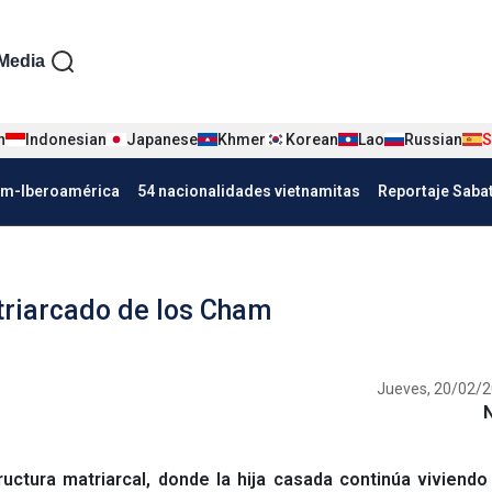
iện tiếng Tây ban nha
Media
n
Indonesian
Japanese
Khmer
Korean
Lao
Russian
S
Nha
am-Iberoamérica
54 nacionalidades vietnamitas
Reportaje Saba
atriarcado de los Cham
Jueves, 20/02/2
tura matriarcal, donde la hija casada continúa viviendo