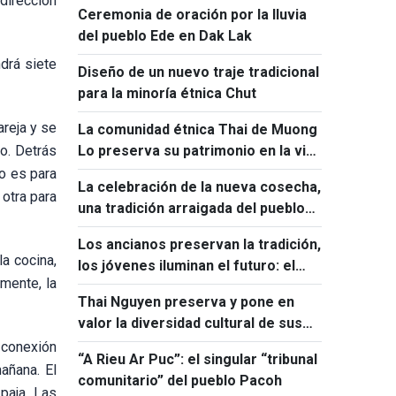
 dirección
Ceremonia de oración por la lluvia
del pueblo Ede en Dak Lak
ndrá siete
Diseño de un nuevo traje tradicional
para la minoría étnica Chut
areja y se
La comunidad étnica Thai de Muong
to. Detrás
Lo preserva su patrimonio en la vida
contemporánea
o es para
La celebración de la nueva cosecha,
otra para
una tradición arraigada del pueblo
lao en Vietnam
Los ancianos preservan la tradición,
a cocina,
los jóvenes iluminan el futuro: el
mente, la
papel giang
Thai Nguyen preserva y pone en
valor la diversidad cultural de sus
grupos étnicos
 conexión
“A Rieu Ar Puc”: el singular “tribunal
mañana. El
comunitario” del pueblo Pacoh
paja. Las