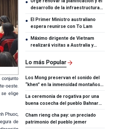
Urge renovar la planificación y el
●
aniversario de las relaciones
desarrollo de la infraestructura
Vietnam-Tailandia
en Vietnam
El Primer Ministro australiano
●
espera reunirse con To Lam
Máximo dirigente de Vietnam
●
realizará visitas a Australia y
Nueva Zelanda
Lo más Popular
Los Mong preservan el sonido del
 conjunto
“khen” en la inmensidad montañosa
ste-oeste.
de Lai Chau
 se elige
La ceremonia de rogativa por una
buena cosecha del pueblo Bahnar
expresa el anhelo de prosperidad y
inh Phuoc,
Cham rieng cha pay: un preciado
paz
segura de
patrimonio del pueblo jemer