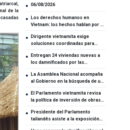
triarcal,
06/08/2026
●
nal de la
 casadas
Los derechos humanos en
●
Vietnam: los hechos hablan por sí
solos
Dirigente vietnamita exige
●
soluciones coordinadas para
garantizar la ciberseguridad
Entregan 24 viviendas nuevas a
●
los damnificados por las
inundaciones en Lai Chau
La Asamblea Nacional acompaña
●
al Gobierno en la búsqueda de un
crecimiento de dos dígitos
El Parlamento vietnamita revisa
●
la política de inversión de obras
estratégicas nacionales
Presidente del Parlamento
●
tailandés asiste a la exposición
conmemorativa del 50.º