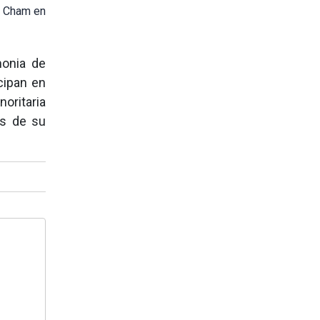
os Cham en
monia de
cipan en
oritaria
es de su