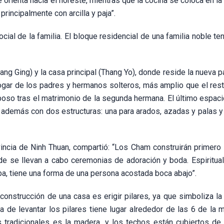
 orienta hacia el noreste, mientras que la cocina se coloca en la
rincipalmente con arcilla y paja”.
al de la familia. El bloque residencial de una familia noble te
ang Ging) y la casa principal (Thang Yo), donde reside la nueva p
 hogar de los padres y hermanos solteros, más amplio que el res
poso tras el matrimonio de la segunda hermana. El último espaci
 además con dos estructuras: una para arados, azadas y palas y 
ncia de Ninh Thuan, compartió: “Los Cham construirán primero l
nde se llevan a cabo ceremonias de adoración y boda. Espiritual
a, tiene una forma de una persona acostada boca abajo”.
onstrucción de una casa es erigir pilares, ya que simboliza la
ia de levantar los pilares tiene lugar alrededor de las 6 de la 
as tradicionales es la madera, y los techos están cubiertos de 