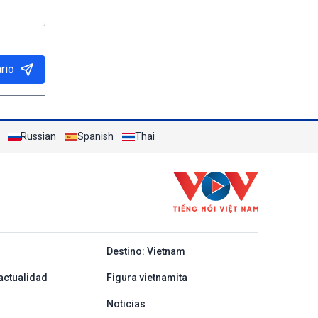
rio
Russian
Spanish
Thai
y ban nha
Destino: Vietnam
actualidad
Figura vietnamita
Noticias