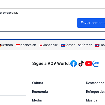
of Service
apply.
Enviar comenta
German
Indonesian
Japanese
Khmer
Korean
Lao
Mạng xã hội
Sigue a VOV World:
menu footer tiếng Tâ
Cultura
Destacados
Economía
Enfoque de 
Media
Música