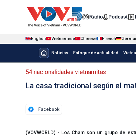
Nhảy đến nội dung
Đa phương t
Radio
Podcast
English
Vietnamese
Chinese
French
Germa
Menu trang chủ tiếng Tây Ban 
Noticias
Enfoque de actualidad
Vietn
Menu phụ tiếng Tây ban nha
54 nacionalidades vietnamitas
La casa tradicional según el m
Facebook
(VOVWORLD) - Los Cham son un grupo de estruc