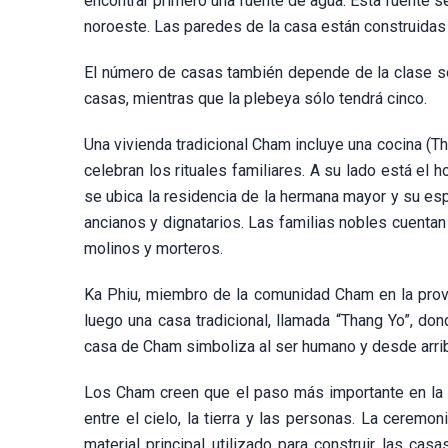
encontrar primero una fuente de agua. Esta fuente se
noroeste. Las paredes de la casa están construidas p
El número de casas también depende de la clase soci
casas, mientras que la plebeya sólo tendrá cinco.
Una vivienda tradicional Cham incluye una cocina (Th
celebran los rituales familiares. A su lado está el
se ubica la residencia de la hermana mayor y su es
ancianos y dignatarios. Las familias nobles cuentan
molinos y morteros.
Ka Phiu, miembro de la comunidad Cham en la provi
luego una casa tradicional, llamada “Thang Yo”, do
casa de Cham simboliza al ser humano y desde arrib
Los Cham creen que el paso más importante en la c
entre el cielo, la tierra y las personas. La ceremon
material principal utilizado para construir las cas