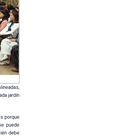
lineadas,
da jardín
es porque
 se puede
bién debe