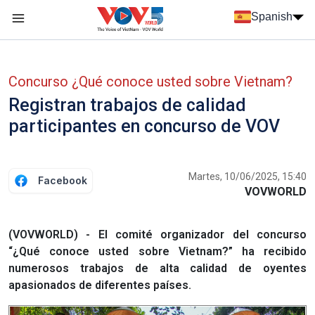
Nhảy đến nội dung
Spanish
Menu trang chủ tiếng Tây Ban Nha
Menu phụ tiếng Tây ban nha
Concurso ¿Qué conoce usted sobre Vietnam?
Registran trabajos de calidad
participantes en concurso de VOV
Martes, 10/06/2025, 15:40
Facebook
VOVWORLD
(VOVWORLD) - El comité organizador del concurso
“¿Qué conoce usted sobre Vietnam?” ha recibido
numerosos trabajos de alta calidad de oyentes
apasionados de diferentes países.