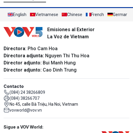
English
Vietnamese
Chinese
French
German
Emisiones al Exterior
La Voz de Vietnam
Directora
: Pho Cam Hoa
Directora adjunta:
Nguyen Thi Thu Hoa
Director adjunto:
Bui Manh Hung
Director adjunto:
Cao Dinh Trung
Contacto
(084) 24 38266809
(084) 38266707
No 45, calle Bà Triệu, Ha Noi, Vietnam
vovworld@vov.vn
Mạng xã hội
Sigue a VOV World: