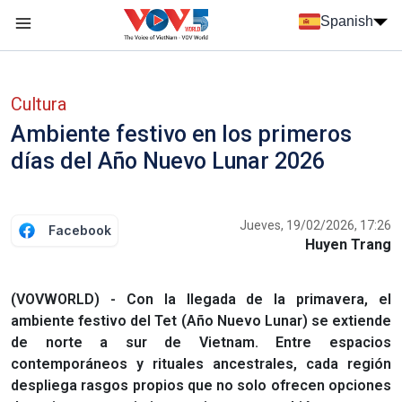
Nhảy đến nội dung
Spanish
Menu trang chủ tiếng Tây Ban Nha
Menu phụ tiếng Tây ban nha
Cultura
Ambiente festivo en los primeros
días del Año Nuevo Lunar 2026
Jueves, 19/02/2026, 17:26
Facebook
Huyen Trang
(VOVWORLD) - Con la llegada de la primavera, el
ambiente festivo del Tet (Año Nuevo Lunar) se extiende
de norte a sur de Vietnam. Entre espacios
contemporáneos y rituales ancestrales, cada región
despliega rasgos propios que no solo ofrecen opciones