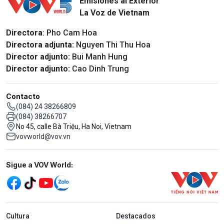
Emisiones al Exterior
La Voz de Vietnam
Directora
: Pho Cam Hoa
Directora adjunta:
Nguyen Thi Thu Hoa
Director adjunto:
Bui Manh Hung
Director adjunto:
Cao Dinh Trung
Contacto
(084) 24 38266809
(084) 38266707
No 45, calle Bà Triệu, Ha Noi, Vietnam
vovworld@vov.vn
Mạng xã hội
Sigue a VOV World:
menu footer tiếng Tây ban nha
Cultura
Destacados