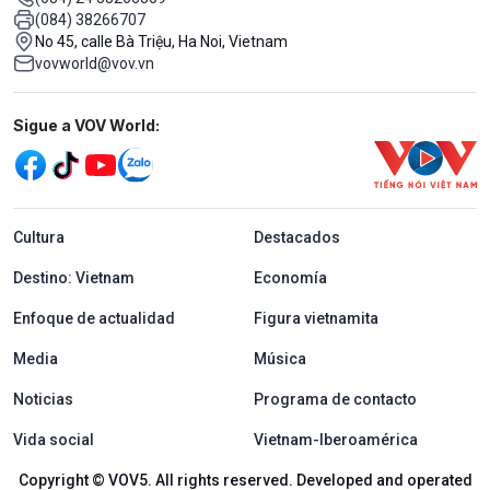
(084) 38266707
No 45, calle Bà Triệu, Ha Noi, Vietnam
vovworld@vov.vn
Mạng xã hội
Sigue a VOV World:
menu footer tiếng Tây ban nha
Cultura
Destacados
Destino: Vietnam
Economía
Enfoque de actualidad
Figura vietnamita
Media
Música
Noticias
Programa de contacto
Vida social
Vietnam-Iberoamérica
Copyright © VOV5. All rights reserved. Developed and operated