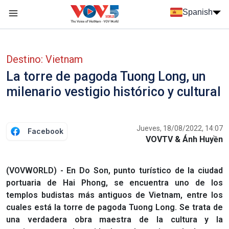
Nhảy đến nội dung
Spanish
Menu trang chủ tiếng Tây Ban Nha
Menu phụ tiếng Tây ban nha
Destino: Vietnam
La torre de pagoda Tuong Long, un
milenario vestigio histórico y cultural
Jueves, 18/08/2022, 14:07
Facebook
VOVTV & Ánh Huyền
(VOVWORLD) - En Do Son, punto turístico de la ciudad
portuaria de Hai Phong, se encuentra uno de los
templos budistas más antiguos de Vietnam, entre los
cuales está la torre de pagoda Tuong Long. Se trata de
una verdadera obra maestra de la cultura y la