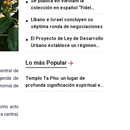
Se publica en Vietnam la
●
colección en español “Fidel
Castro Ruz – Obras Escogidas”
Líbano e Israel concluyen su
●
séptima ronda de negociaciones
El Proyecto de Ley de Desarrollo
●
Urbano establece un régimen
especial y excepcional para
Ciudad Ho Chi Minh
Lo más Popular
entral de
genda de
Templo Ta Phu: un lugar de
profunda significación espiritual e
ronomía de
histórica en la tierra de Lang Son
como acto
a central,