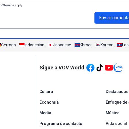
of Service
apply.
Enviar comenta
German
Indonesian
Japanese
Khmer
Korean
Lao
Mạng xã hội
Sigue a VOV World:
menu footer tiếng Tâ
Cultura
Destacados
Economía
Enfoque de 
Media
Música
Programa de contacto
Vida social