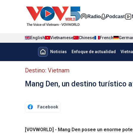
Nhảy đến nội dung
Đa phương t
Radio
Podcast
English
Vietnamese
Chinese
French
Germa
Menu trang chủ tiếng Tây Ban 
Noticias
Enfoque de actualidad
Vietn
Menu phụ tiếng Tây ban nha
Destino: Vietnam
Mang Den, un destino turístico a
Facebook
[VOVWORLD] - Mang Den posee un enorme potencia