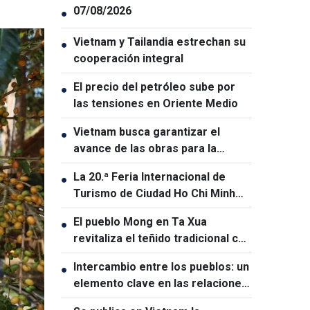
07/08/2026
●
Vietnam y Tailandia estrechan su
●
cooperación integral
El precio del petróleo sube por
●
las tensiones en Oriente Medio
Vietnam busca garantizar el
●
avance de las obras para la
Cumbre APEC 2027
La 20.ª Feria Internacional de
●
Turismo de Ciudad Ho Chi Minh
será la mayor de su historia
El pueblo Mong en Ta Xua
●
revitaliza el teñido tradicional con
índigo
Intercambio entre los pueblos: un
●
elemento clave en las relaciones
entre Vietnam y Australia