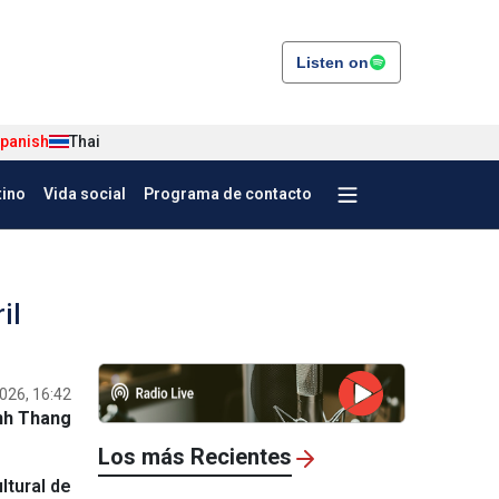
Listen on
panish
Thai
tino
Vida social
Programa de contacto
il
026, 16:42
nh Thang
Los más Recientes
ltural de