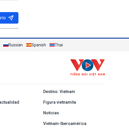
rio
Russian
Spanish
Thai
y ban nha
Destino: Vietnam
actualidad
Figura vietnamita
Noticias
Vietnam-Iberoamérica