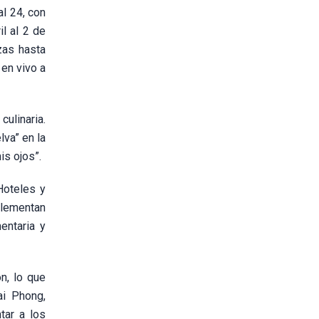
al 24, con
l al 2 de
zas hasta
en vivo a
culinaria.
lva” en la
is ojos”.
Hoteles y
plementan
entaria y
n, lo que
ai Phong,
tar a los