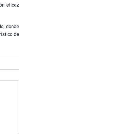
ón eficaz
ado, donde
rístico de