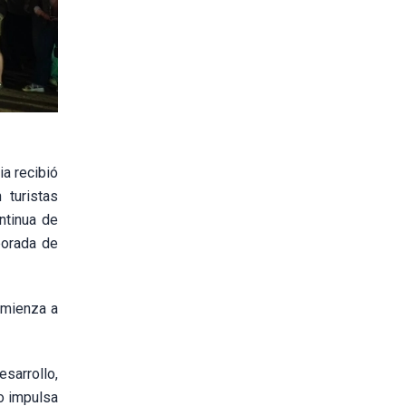
ia recibió
 turistas
ntinua de
porada de
omienza a
sarrollo,
lo impulsa