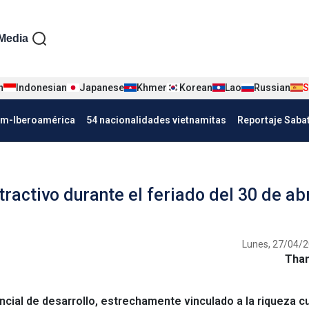
iện tiếng Tây ban nha
Media
n
Indonesian
Japanese
Khmer
Korean
Lao
Russian
S
Nha
am-Iberoamérica
54 nacionalidades vietnamitas
Reportaje Saba
tractivo durante el feriado del 30 de abr
Lunes, 27/04/2
Tha
l de desarrollo, estrechamente vinculado a la riqueza cu