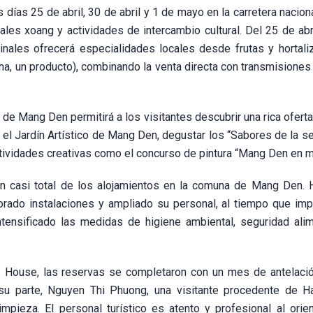
s días 25 de abril, 30 de abril y 1 de mayo en la carretera nacion
les xoang y actividades de intercambio cultural. Del 25 de abri
nales ofrecerá especialidades locales desde frutas y hortali
, un producto), combinando la venta directa con transmisiones 
e Mang Den permitirá a los visitantes descubrir una rica oferta 
 el Jardín Artístico de Mang Den, degustar los “Sabores de la se
actividades creativas como el concurso de pintura “Mang Den en m
ión casi total de los alojamientos en la comuna de Mang Den. 
orado instalaciones y ampliado su personal, al tiempo que im
tensificado las medidas de higiene ambiental, seguridad alim
s House, las reservas se completaron con un mes de antelació
r su parte, Nguyen Thi Phuong, una visitante procedente de H
mpieza. El personal turístico es atento y profesional al orien