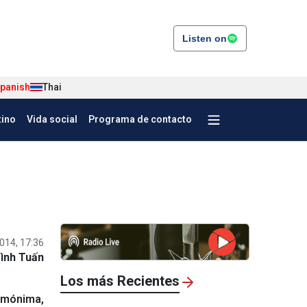
Listen on
panish
Thai
tino
Vida social
Programa de contacto
014, 17:36
ình Tuấn
Los más Recientes
omónima,