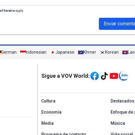
of Service
apply.
Enviar comenta
German
Indonesian
Japanese
Khmer
Korean
Lao
Mạng xã hội
Sigue a VOV World:
menu footer tiếng Tâ
Cultura
Destacados
Economía
Enfoque de 
Media
Música
Programa de contacto
Vida social