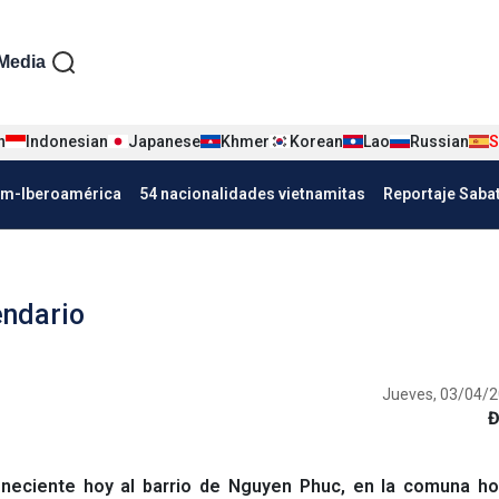
iện tiếng Tây ban nha
Media
n
Indonesian
Japanese
Khmer
Korean
Lao
Russian
S
Nha
am-Iberoamérica
54 nacionalidades vietnamitas
Reportaje Saba
ndario
Jueves, 03/04/2
Đ
eneciente hoy al barrio de Nguyen Phuc, en la comuna h