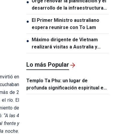
Urge renovar la planificación y el
●
aniversario de las relaciones
desarrollo de la infraestructura
Vietnam-Tailandia
en Vietnam
El Primer Ministro australiano
●
espera reunirse con To Lam
Máximo dirigente de Vietnam
●
realizará visitas a Australia y
Nueva Zelanda
Lo más Popular
virtió en
Templo Ta Phu: un lugar de
scuchaban
profunda significación espiritual e
 más de 2
histórica en la tierra de Lang Son
l río. El
imiento de
ó:
“A las 4
l frente y
la noche.