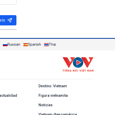
rio
Russian
Spanish
Thai
y ban nha
Destino: Vietnam
actualidad
Figura vietnamita
Noticias
Vietnam-Iberoamérica