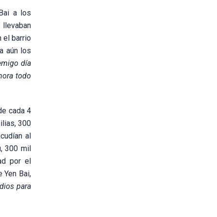
Bai a los
 llevaban
el barrio
a aún los
emigo día
hora todo
de cada 4
lias, 300
cudían al
, 300 mil
ad por el
 Yen Bai,
dios para