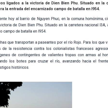
cos ligados a la victoria de Dien Bien Phu. Situado en la 
era la entrada del encarnizado campo de batalla en l954.
ente hoy al barrio de Nguyen Phuc, en la comuna homónima, c
victoria de Dien Bien Phu. Situado en la carretera nacional l3A, 
do campo de batalla en l954.
as que transportan a paseantes por el río Rojo. Para los que vi
de la resistencia contra los colonialistas franceses agreso
mágenes de contingentes de valientes tropas con armas al h
ndo los botes para cruzar el río, avanzando hacia el frente
tigos históricos.