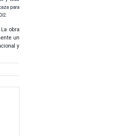
rcaza para
0l2.
 La obra
mente un
acional y