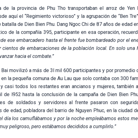
a de la provincia de Phu Tho transportaban el arroz de Yen 
e aquí el “Regimiento victorioso” y la agrupación de “Ben Tre”
batalla de Dien Bien Phu. Dang Ngoc Chi de 87 años de edad en 
ico de la compañía 395, participante en esa operación, recuerd
sde ese embarcadero hasta el frente fue bombardeado por el en
 cientos de embarcaciones de la población local. En solo una 
avanzar hacia el combate.”
 Bai movilizó a más de 3l mil 600 participantes y por promedio 
o, en la pequeña comuna de Au Lau que solo contaba con 300 fami
 y casi todos los restantes eran ancianos y mujeres, también a
l de l952 hasta la conclusión de la campaña de Dien Bien Phu
es de soldados y servidores al frente pasaron con segurid
de edad, pobladora del barrio de Nguyen Phuc, en la ciudad de
r el día los camuflábamos y por la noche empleábamos estos me
a muy peligroso, pero estábamos decididos a cumplirlo.”