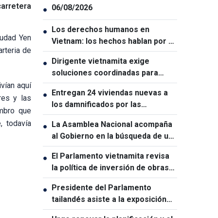
carretera
06/08/2026
●
Los derechos humanos en
●
iudad Yen
Vietnam: los hechos hablan por sí
arteria de
solos
Dirigente vietnamita exige
●
soluciones coordinadas para
garantizar la ciberseguridad
vían aquí
Entregan 24 viviendas nuevas a
●
res y las
los damnificados por las
ombro que
inundaciones en Lai Chau
, todavía
La Asamblea Nacional acompaña
●
al Gobierno en la búsqueda de un
crecimiento de dos dígitos
El Parlamento vietnamita revisa
●
la política de inversión de obras
estratégicas nacionales
Presidente del Parlamento
●
tailandés asiste a la exposición
conmemorativa del 50.º