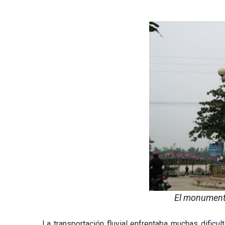
El monument
La transportación fluvial enfrentaba muchas dificu