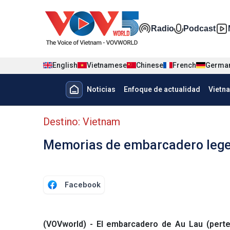
Nhảy đến nội dung
Đa phương t
Radio
Podcast
English
Vietnamese
Chinese
French
Germa
Menu trang chủ tiếng Tây Ban 
Noticias
Enfoque de actualidad
Vietn
Menu phụ tiếng Tây ban nha
Destino: Vietnam
Memorias de embarcadero lege
Facebook
(VOVworld) - El embarcadero de Au Lau (pert