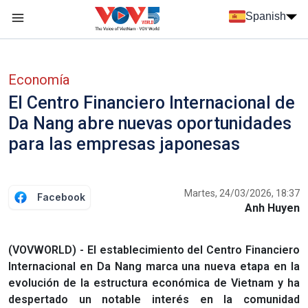
Nhảy đến nội dung
Spanish
Menu trang chủ tiếng Tây Ban Nha
Menu phụ tiếng Tây ban nha
Economía
El Centro Financiero Internacional de
Da Nang abre nuevas oportunidades
para las empresas japonesas
Martes, 24/03/2026, 18:37
Facebook
Anh Huyen
(VOVWORLD) - El establecimiento del Centro Financiero
Internacional en Da Nang marca una nueva etapa en la
evolución de la estructura económica de Vietnam y ha
despertado un notable interés en la comunidad