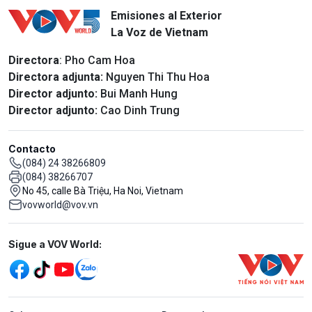
Emisiones al Exterior
La Voz de Vietnam
Directora
: Pho Cam Hoa
Directora adjunta:
Nguyen Thi Thu Hoa
Director adjunto:
Bui Manh Hung
Director adjunto:
Cao Dinh Trung
Contacto
(084) 24 38266809
(084) 38266707
No 45, calle Bà Triệu, Ha Noi, Vietnam
vovworld@vov.vn
Mạng xã hội
Sigue a VOV World:
menu footer tiếng Tây ban nha