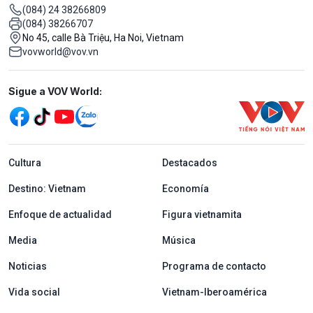
(084) 24 38266809
(084) 38266707
No 45, calle Bà Triệu, Ha Noi, Vietnam
vovworld@vov.vn
Mạng xã hội
Sigue a VOV World:
menu footer tiếng Tây ban nha
Cultura
Destacados
Destino: Vietnam
Economía
Enfoque de actualidad
Figura vietnamita
Media
Música
Noticias
Programa de contacto
Vida social
Vietnam-Iberoamérica