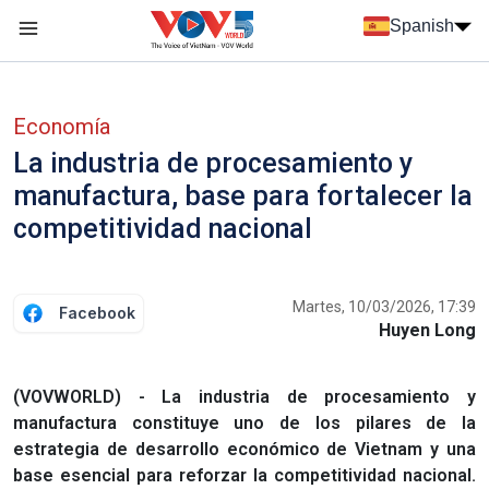
Nhảy đến nội dung
Spanish
Menu trang chủ tiếng Tây Ban Nha
Menu phụ tiếng Tây ban nha
Economía
La industria de procesamiento y
manufactura, base para fortalecer la
competitividad nacional
Martes, 10/03/2026, 17:39
Facebook
Huyen Long
(VOVWORLD) - La industria de procesamiento y
manufactura constituye uno de los pilares de la
estrategia de desarrollo económico de Vietnam y una
base esencial para reforzar la competitividad nacional.