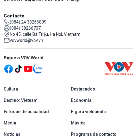
Contacto
(084) 24 38266809
(084) 38266707
No 45, calle Bà Triệu, Ha Noi, Vietnam
vovworld@vov.vn
Mạng xã hội
Sigue a VOV World:
menu footer tiếng Tây ban nha
Cultura
Destacados
Destino: Vietnam
Economía
Enfoque de actualidad
Figura vietnamita
Media
Música
Noticias
Programa de contacto