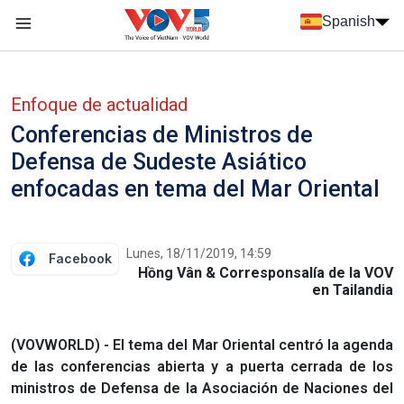
Nhảy đến nội dung
Spanish
Menu trang chủ tiếng Tây Ban Nha
Menu phụ tiếng Tây ban nha
Enfoque de actualidad
Conferencias de Ministros de
Defensa de Sudeste Asiático
enfocadas en tema del Mar Oriental
Lunes, 18/11/2019, 14:59
Facebook
Hồng Vân & Corresponsalía de la VOV
en Tailandia
(VOVWORLD) - El tema del Mar Oriental centró la agenda
de las conferencias abierta y a puerta cerrada de los
ministros de Defensa de la Asociación de Naciones del