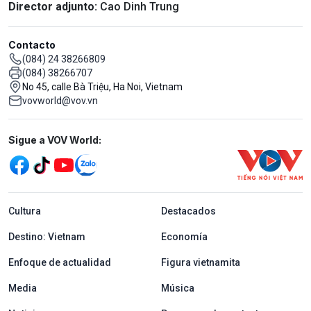
Director adjunto:
Cao Dinh Trung
Contacto
(084) 24 38266809
(084) 38266707
No 45, calle Bà Triệu, Ha Noi, Vietnam
vovworld@vov.vn
Mạng xã hội
Sigue a VOV World:
menu footer tiếng Tây ban nha
Cultura
Destacados
Destino: Vietnam
Economía
Enfoque de actualidad
Figura vietnamita
Media
Música