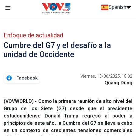
Nhảy đến nội dung
Spanish
Menu trang chủ tiếng Tây Ban Nha
Menu phụ tiếng Tây ban nha
Enfoque de actualidad
Cumbre del G7 y el desafío a la
unidad de Occidente
Viernes, 13/06/2025, 18:32
Facebook
Quang Dũng
(VOVWORLD) - Como la primera reunión de alto nivel del
Grupo de los Siete (G7) desde que el presidente
estadounidense Donald Trump regresó al poder a
principios de este año, la Cumbre del G7 se lleva a cabo
en un contexto de crecientes tensiones comerciales