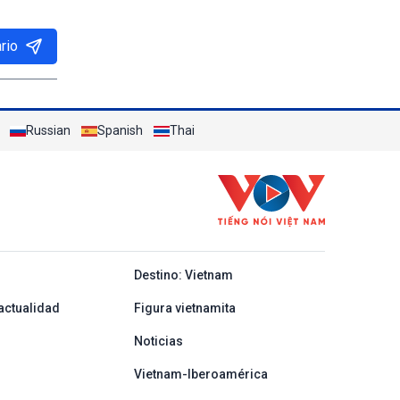
rio
Russian
Spanish
Thai
y ban nha
Destino: Vietnam
actualidad
Figura vietnamita
Noticias
Vietnam-Iberoamérica