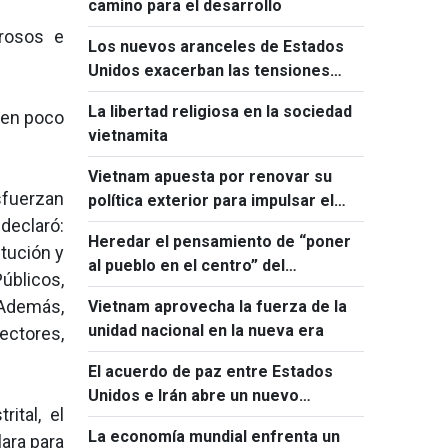
camino para el desarrollo
urosos e
Los nuevos aranceles de Estados
Unidos exacerban las tensiones
comerciales mundiales
La libertad religiosa en la sociedad
s en poco
vietnamita
Vietnam apuesta por renovar su
sfuerzan
política exterior para impulsar el
declaró:
desarrollo
Heredar el pensamiento de “poner
tución y
al pueblo en el centro” del
úblicos,
presidente Ho Chi Minh para el
 Además,
Vietnam aprovecha la fuerza de la
desarrollo del país
unidad nacional en la nueva era
ectores,
El acuerdo de paz entre Estados
Unidos e Irán abre un nuevo
ital, el
escenario para Oriente Medio
La economía mundial enfrenta un
ara para