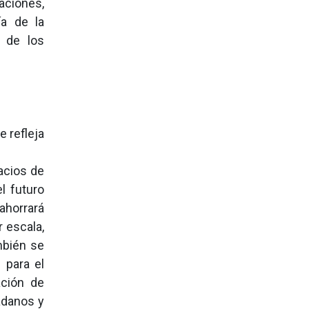
aciones,
ía de la
n de los
 refleja
pacios de
l futuro
 ahorrará
r escala,
mbién se
 para el
ación de
adanos y