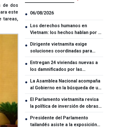
s de dos
para este
06/08/2026
●
e tareas,
Los derechos humanos en
●
Vietnam: los hechos hablan por sí
solos
Dirigente vietnamita exige
●
soluciones coordinadas para
garantizar la ciberseguridad
Entregan 24 viviendas nuevas a
●
los damnificados por las
inundaciones en Lai Chau
La Asamblea Nacional acompaña
●
al Gobierno en la búsqueda de un
crecimiento de dos dígitos
El Parlamento vietnamita revisa
●
la política de inversión de obras
estratégicas nacionales
Presidente del Parlamento
●
tailandés asiste a la exposición