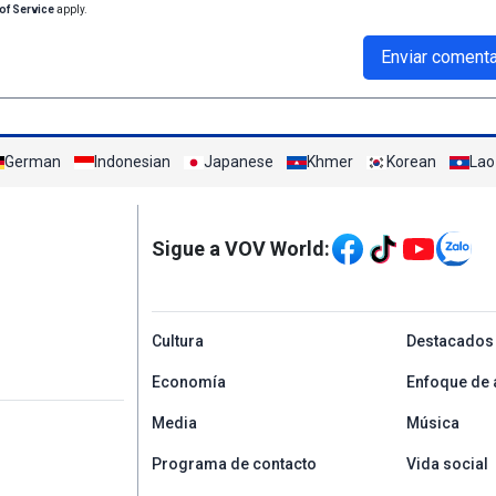
of Service
apply.
Enviar comenta
German
Indonesian
Japanese
Khmer
Korean
Lao
Mạng xã hội
Sigue a VOV World:
menu footer tiếng Tâ
Cultura
Destacados
Economía
Enfoque de 
Media
Música
Programa de contacto
Vida social