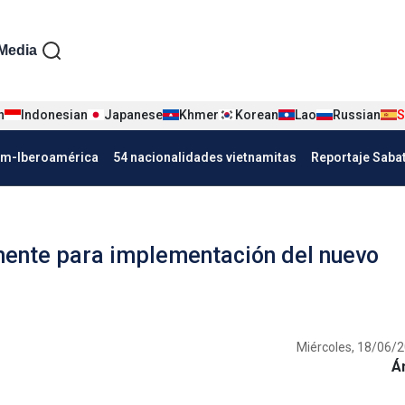
iện tiếng Tây ban nha
Media
n
Indonesian
Japanese
Khmer
Korean
Lao
Russian
S
Nha
am-Iberoamérica
54 nacionalidades vietnamitas
Reportaje Saba
mente para implementación del nuevo
Miércoles, 18/06/2
Á