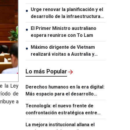
conmemorativa del 50.º
Urge renovar la planificación y el
●
aniversario de las relaciones
desarrollo de la infraestructura
Vietnam-Tailandia
en Vietnam
El Primer Ministro australiano
●
espera reunirse con To Lam
Máximo dirigente de Vietnam
●
realizará visitas a Australia y
Nueva Zelanda
Lo más Popular
e la Ley
Derechos humanos en la era digital:
ríodo de
Más espacio para el desarrollo
humano
ribuye a
Tecnología: el nuevo frente de
confrontación estratégica entre
Estados Unidos y Europa
La mejora institucional allana el