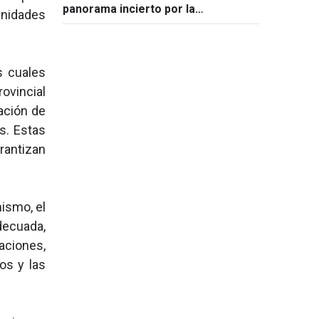
panorama incierto por la
unidades
persistencia del conflicto en
Oriente Medio
s cuales
ovincial
ación de
s. Estas
rantizan
ismo, el
decuada,
aciones,
os y las