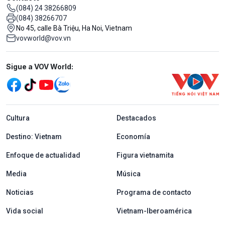
(084) 24 38266809
(084) 38266707
No 45, calle Bà Triệu, Ha Noi, Vietnam
vovworld@vov.vn
Mạng xã hội
Sigue a VOV World:
menu footer tiếng Tây ban nha
Cultura
Destacados
Destino: Vietnam
Economía
Enfoque de actualidad
Figura vietnamita
Media
Música
Noticias
Programa de contacto
Vida social
Vietnam-Iberoamérica