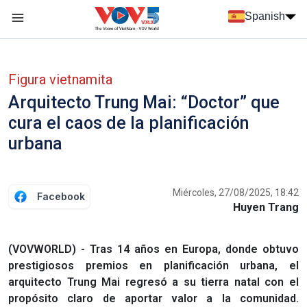
Nhảy đến nội dung
Spanish
Menu trang chủ tiếng Tây Ban Nha
Menu phụ tiếng Tây ban nha
Figura vietnamita
Arquitecto Trung Mai: “Doctor” que
cura el caos de la planificación
urbana
Miércoles, 27/08/2025, 18:42
Facebook
Huyen Trang
(VOVWORLD) - Tras 14 años en Europa, donde obtuvo
prestigiosos premios en planificación urbana, el
arquitecto Trung Mai regresó a su tierra natal con el
propósito claro de aportar valor a la comunidad.