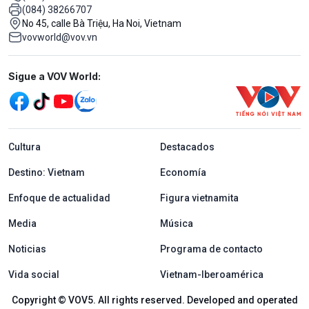
(084) 38266707
No 45, calle Bà Triệu, Ha Noi, Vietnam
vovworld@vov.vn
Mạng xã hội
Sigue a VOV World:
menu footer tiếng Tây ban nha
Cultura
Destacados
Destino: Vietnam
Economía
Enfoque de actualidad
Figura vietnamita
Media
Música
Noticias
Programa de contacto
Vida social
Vietnam-Iberoamérica
Copyright © VOV5. All rights reserved. Developed and operated