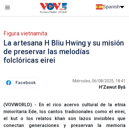
Nhảy đến nội dung
Spanish
Menu trang chủ tiếng Tây Ban Nha
Menu phụ tiếng Tây ban nha
Figura vietnamita
La artesana H Bliu Hwing y su misión
de preservar las melodías
folclóricas eirei
Miércoles, 06/08/2025, 18:41
Facebook
H'Zawut Byă
(VOVWORLD) - En el rico acervo cultural de la etnia
minoritaria Ede, los cantos tradicionales como el eirei,
el kut o los relatos khan son lazos invisibles que
conectan generaciones y preservan la memoria