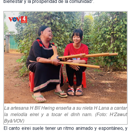
bienestar y la prosperidad de la comunidad”.
La artesana H Blĭ Hwing enseña a su nieta H Lana a cantar
la melodía eirei y a tocar el dinh nam. (Foto: H'Zawut
Byă/VOV)
El canto eirei suele tener un ritmo animado y espontáneo, y