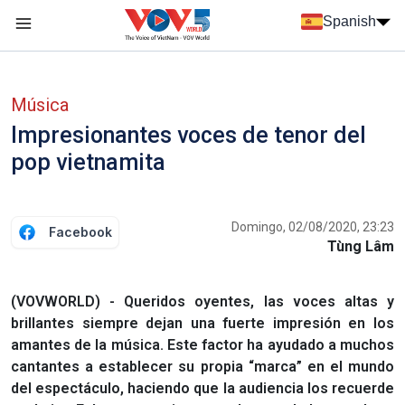
Nhảy đến nội dung
Spanish
Menu trang chủ tiếng Tây Ban Nha
Menu phụ tiếng Tây ban nha
Música
Impresionantes voces de tenor del
pop vietnamita
Domingo, 02/08/2020, 23:23
Facebook
Tùng Lâm
(VOVWORLD) - Queridos oyentes, las voces altas y
brillantes siempre dejan una fuerte impresión en los
amantes de la música. Este factor ha ayudado a muchos
cantantes a establecer su propia “marca” en el mundo
del espectáculo, haciendo que la audiencia los recuerde