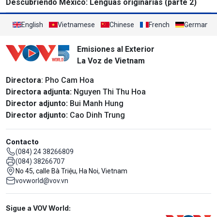
Descubriendo México: Lenguas originarias (parte 2)
English
Vietnamese
Chinese
French
German
Emisiones al Exterior
La Voz de Vietnam
Directora
: Pho Cam Hoa
Directora adjunta:
Nguyen Thi Thu Hoa
Director adjunto:
Bui Manh Hung
Director adjunto:
Cao Dinh Trung
Contacto
(084) 24 38266809
(084) 38266707
No 45, calle Bà Triệu, Ha Noi, Vietnam
vovworld@vov.vn
Mạng xã hội
Sigue a VOV World: