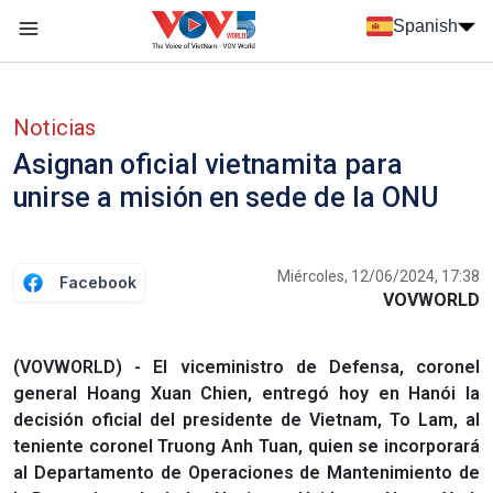
Nhảy đến nội dung
Spanish
Menu trang chủ tiếng Tây Ban Nha
Menu phụ tiếng Tây ban nha
Noticias
Asignan oficial vietnamita para
unirse a misión en sede de la ONU
Miércoles, 12/06/2024, 17:38
Facebook
VOVWORLD
(VOVWORLD) - El viceministro de Defensa, coronel
general Hoang Xuan Chien, entregó hoy en Hanói la
decisión oficial del presidente de Vietnam, To Lam, al
teniente coronel Truong Anh Tuan, quien se incorporará
al Departamento de Operaciones de Mantenimiento de