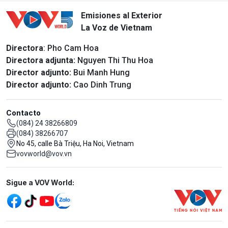
Emisiones al Exterior
La Voz de Vietnam
Directora
: Pho Cam Hoa
Directora adjunta:
Nguyen Thi Thu Hoa
Director adjunto:
Bui Manh Hung
Director adjunto:
Cao Dinh Trung
Contacto
(084) 24 38266809
(084) 38266707
No 45, calle Bà Triệu, Ha Noi, Vietnam
vovworld@vov.vn
Mạng xã hội
Sigue a VOV World: