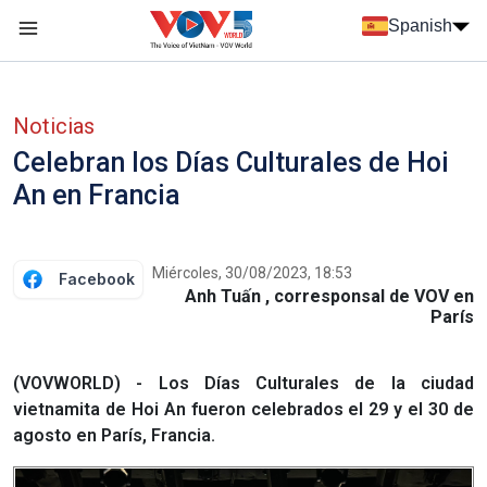
Nhảy đến nội dung
Spanish
Menu trang chủ tiếng Tây Ban Nha
Menu phụ tiếng Tây ban nha
Noticias
Celebran los Días Culturales de Hoi
An en Francia
Miércoles, 30/08/2023, 18:53
Facebook
Anh Tuấn , corresponsal de VOV en
París
(VOVWORLD) - Los Días Culturales de la ciudad
vietnamita de Hoi An fueron celebrados el 29 y el 30 de
agosto en París, Francia.