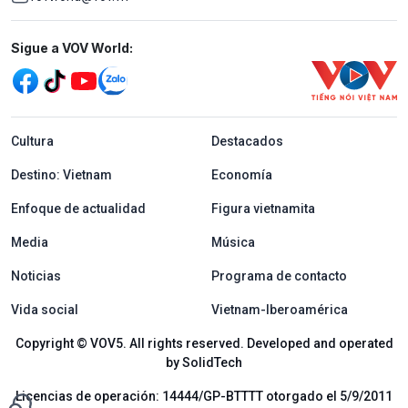
Mạng xã hội
Sigue a VOV World:
menu footer tiếng Tây ban nha
Cultura
Destacados
Destino: Vietnam
Economía
Enfoque de actualidad
Figura vietnamita
Media
Música
Noticias
Programa de contacto
Vida social
Vietnam-Iberoamérica
Copyright © VOV5. All rights reserved. Developed and operated
by SolidTech
Licencias de operación: 14444/GP-BTTTT otorgado el 5/9/2011