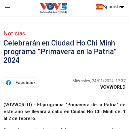
Nhảy đến nội dung
Spanish
Menu trang chủ tiếng Tây Ban Nha
Menu phụ tiếng Tây ban nha
Noticias
Celebrarán en Ciudad Ho Chi Minh
programa “Primavera en la Patria”
2024
Miércoles, 24/01/2024, 17:37
Facebook
VOVWORLD
(VOVWORLD) - El programa “Primavera de la Patria” de
este año se llevará a cabo en Ciudad Ho Chi Minh del 1
al 2 de febrero.