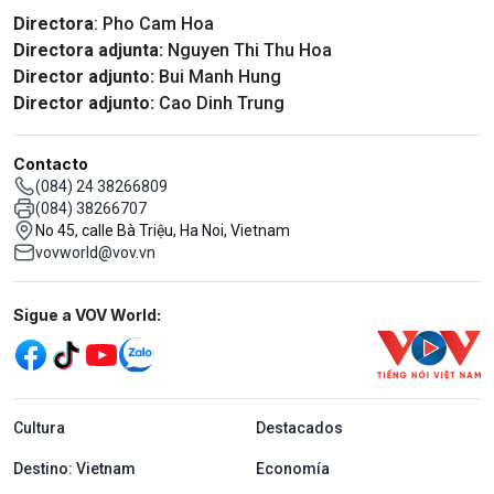
Directora
: Pho Cam Hoa
Directora adjunta:
Nguyen Thi Thu Hoa
Director adjunto:
Bui Manh Hung
Director adjunto:
Cao Dinh Trung
Contacto
(084) 24 38266809
(084) 38266707
No 45, calle Bà Triệu, Ha Noi, Vietnam
vovworld@vov.vn
Mạng xã hội
Sigue a VOV World:
menu footer tiếng Tây ban nha
Cultura
Destacados
Destino: Vietnam
Economía