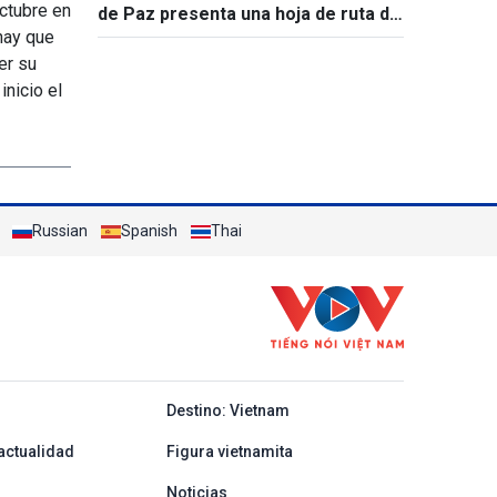
ctubre en
de Paz presenta una hoja de ruta de
hay que
15 puntos
er su
nicio el
Russian
Spanish
Thai
y ban nha
Destino: Vietnam
actualidad
Figura vietnamita
Noticias