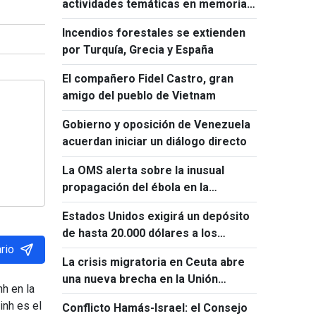
actividades temáticas en memoria
de Ho Chi Minh y Fidel Castro
Incendios forestales se extienden
por Turquía, Grecia y España
El compañero Fidel Castro, gran
amigo del pueblo de Vietnam
Gobierno y oposición de Venezuela
acuerdan iniciar un diálogo directo
La OMS alerta sobre la inusual
propagación del ébola en la
República Democrática del Congo
Estados Unidos exigirá un depósito
de hasta 20.000 dólares a los
rio
solicitantes de visado de 50 países
La crisis migratoria en Ceuta abre
una nueva brecha en la Unión
h en la
Europea
inh es el
Conflicto Hamás-Israel: el Consejo