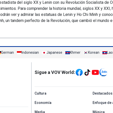
tadista del siglo XX y Lenin con su Revolución Socialista de O
imientos. Para comprender la historia mundial, siglos XX y XXI, 
 podrán ver y admirar las estatuas de Lenin y Ho Chi Minh y conoc
h, un tandem perfecto de la Revolución, que cambió el mundo e i
German
Indonesian
Japanese
Khmer
Korean
Lao
Mạng xã hội
Sigue a VOV World:
menu footer tiếng Tâ
Cultura
Destacados
Economía
Enfoque de 
Media
Música