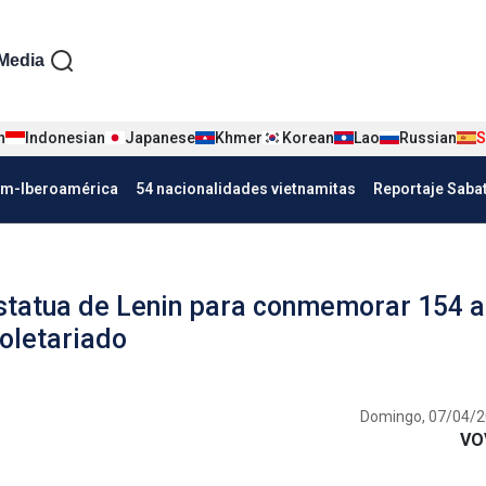
iện tiếng Tây ban nha
Media
n
Indonesian
Japanese
Khmer
Korean
Lao
Russian
S
Nha
am-Iberoamérica
54 nacionalidades vietnamitas
Reportaje Saba
 estatua de Lenin para conmemorar 154 
roletariado
Domingo, 07/04/2
VO