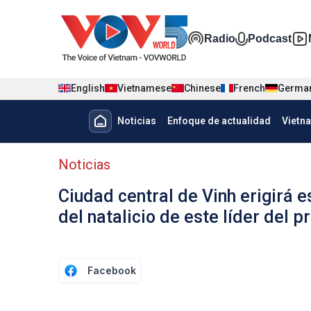
Nhảy đến nội dung
Đa phương t
Radio
Podcast
English
Vietnamese
Chinese
French
Germa
Menu trang chủ tiếng Tây Ban 
Noticias
Enfoque de actualidad
Vietn
Menu phụ tiếng Tây ban nha
Noticias
Ciudad central de Vinh erigirá
del natalicio de este líder del p
Facebook