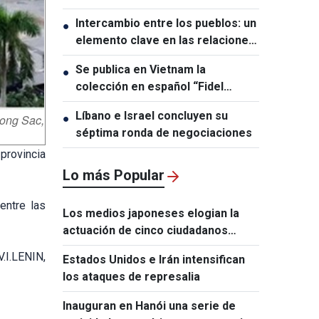
índigo
Intercambio entre los pueblos: un
●
elemento clave en las relaciones
entre Vietnam y Australia
Se publica en Vietnam la
●
colección en español “Fidel
Castro Ruz – Obras Escogidas”
Líbano e Israel concluyen su
hong Sac,
●
séptima ronda de negociaciones
 provincia
Lo más Popular
entre las
Los medios japoneses elogian la
actuación de cinco ciudadanos
vietnamitas tras el terremoto de
V.I.LENIN,
Estados Unidos e Irán intensifican
Kumamoto
los ataques de represalia
Inauguran en Hanói una serie de