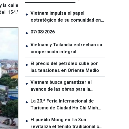
 la calle
el 154.°
Vietnam impulsa el papel
●
estratégico de su comunidad en
el exterior
07/08/2026
●
Vietnam y Tailandia estrechan su
●
cooperación integral
El precio del petróleo sube por
●
las tensiones en Oriente Medio
Vietnam busca garantizar el
●
avance de las obras para la
Cumbre APEC 2027
La 20.ª Feria Internacional de
●
Turismo de Ciudad Ho Chi Minh
será la mayor de su historia
El pueblo Mong en Ta Xua
●
revitaliza el teñido tradicional con