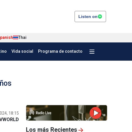
Listen on
panish
Thai
tino
Vida social
Programa de contacto
años
024, 18:15
VWORLD
Los más Recientes