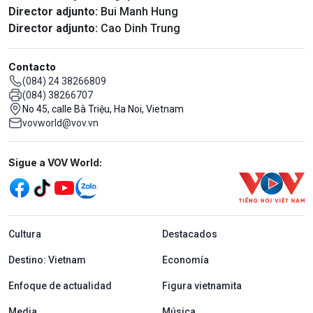
Director adjunto:
Bui Manh Hung
Director adjunto:
Cao Dinh Trung
Contacto
(084) 24 38266809
(084) 38266707
No 45, calle Bà Triệu, Ha Noi, Vietnam
vovworld@vov.vn
Mạng xã hội
Sigue a VOV World:
menu footer tiếng Tây ban nha
Cultura
Destacados
Destino: Vietnam
Economía
Enfoque de actualidad
Figura vietnamita
Media
Música