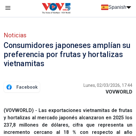
Nhảy đến nội dung
Spanish
Menu trang chủ tiếng Tây Ban Nha
Menu phụ tiếng Tây ban nha
Noticias
Consumidores japoneses amplían su
preferencia por frutas y hortalizas
vietnamitas
Lunes, 02/03/2026, 17:44
Facebook
VOVWORLD
(VOVWORLD) - Las exportaciones vietnamitas de frutas
y hortalizas al mercado japonés alcanzaron en 2025 los
237,8 millones de dólares, cifra que representa un
incremento cercano al 18 % con respecto al año