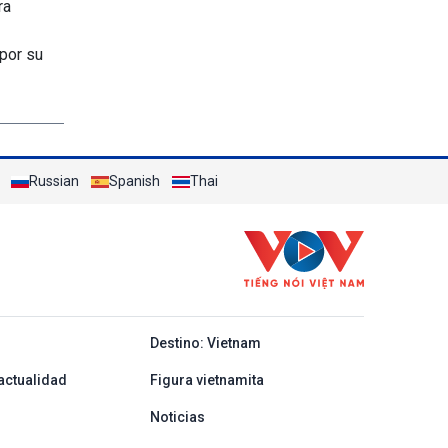
ra
 por su
Russian
Spanish
Thai
y ban nha
Destino: Vietnam
actualidad
Figura vietnamita
Noticias