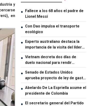
dustria y
acercarse
Fallece a los 68 años el padre de
●
erú), en
Lionel Messi
Con Dao impulsa el transporte
●
ecológico
Experto australiano destaca la
●
importancia de la visita del líder
político vietnamita
Vietnam decreta dos días de
●
duelo nacional para rendir
homenaje al presidente de la
Senado de Estados Unidos
●
Asamblea Nacional de Laos
aprueba proyecto de ley de gasto
temporal
Abelardo De La Espriella asume el
●
presidente de Colombia
El secretario general del Partido
●