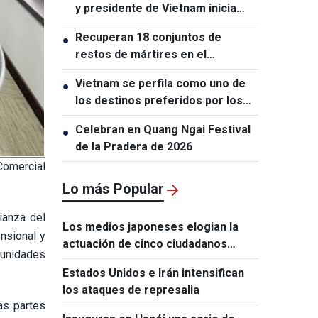
y presidente de Vietnam inicia
visitas de Estado a Australia y
Recuperan 18 conjuntos de
●
Nueva Zelanda
restos de mártires en el
cementerio de Le Thi Rieng, en
Vietnam se perfila como uno de
●
Ciudad Ho Chi Minh
los destinos preferidos por los
turistas indios
Celebran en Quang Ngai Festival
●
de la Pradera de 2026
Comercial
Lo más Popular
ianza del
Los medios japoneses elogian la
ensional y
actuación de cinco ciudadanos
munidades
vietnamitas tras el terremoto de
Estados Unidos e Irán intensifican
Kumamoto
los ataques de represalia
as partes