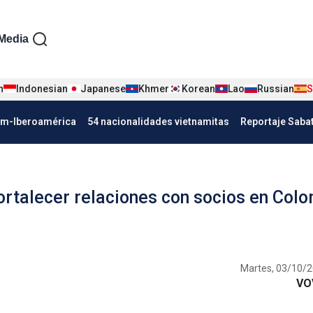
iện tiếng Tây ban nha
Media
n
Indonesian
Japanese
Khmer
Korean
Lao
Russian
S
Nha
am-Iberoamérica
54 nacionalidades vietnamitas
Reportaje Saba
rtalecer relaciones con socios en Col
Martes, 03/10/2
VO