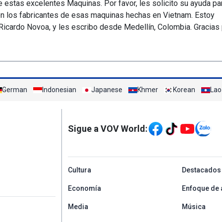
de estas excelentes Maquinas. Por favor, les solicito su ayuda pa
n los fabricantes de esas maquinas hechas en Vietnam. Estoy
Ricardo Novoa, y les escribo desde Medellín, Colombia. Gracias
German
Indonesian
Japanese
Khmer
Korean
Lao
Mạng xã hội
Sigue a VOV World:
menu footer tiếng Tâ
Cultura
Destacados
Economía
Enfoque de 
Media
Música