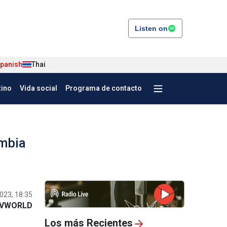
Listen on
panish
Thai
tino
Vida social
Programa de contacto
ombia
023, 18:35
VWORLD
Los más Recientes