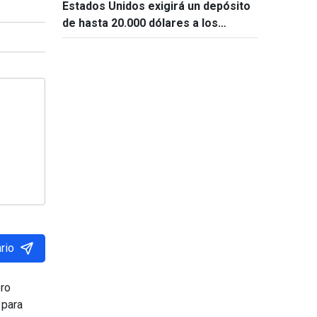
Estados Unidos exigirá un depósito
de hasta 20.000 dólares a los
solicitantes de visado de 50 países
rio
ero
 para