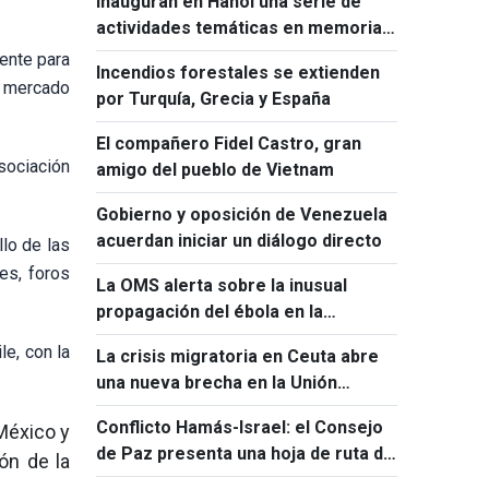
Inauguran en Hanói una serie de
actividades temáticas en memoria
de Ho Chi Minh y Fidel Castro
ente para
Incendios forestales se extienden
l mercado
por Turquía, Grecia y España
El compañero Fidel Castro, gran
sociación
amigo del pueblo de Vietnam
Gobierno y oposición de Venezuela
acuerdan iniciar un diálogo directo
llo de las
es, foros
La OMS alerta sobre la inusual
propagación del ébola en la
República Democrática del Congo
le, con la
La crisis migratoria en Ceuta abre
una nueva brecha en la Unión
Europea
Conflicto Hamás-Israel: el Consejo
México y
de Paz presenta una hoja de ruta de
ón de la
15 puntos