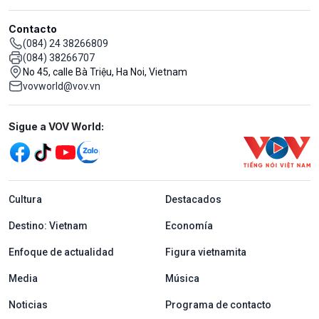
Contacto
(084) 24 38266809
(084) 38266707
No 45, calle Bà Triệu, Ha Noi, Vietnam
vovworld@vov.vn
Mạng xã hội
Sigue a VOV World:
menu footer tiếng Tây ban nha
Cultura
Destacados
Destino: Vietnam
Economía
Enfoque de actualidad
Figura vietnamita
Media
Música
Noticias
Programa de contacto