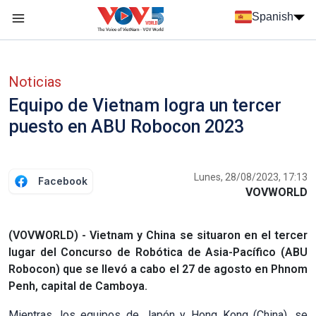
Nhảy đến nội dung
Spanish
Menu trang chủ tiếng Tây Ban Nha
Menu phụ tiếng Tây ban nha
Noticias
Equipo de Vietnam logra un tercer
puesto en ABU Robocon 2023
Lunes, 28/08/2023, 17:13
Facebook
VOVWORLD
(VOVWORLD) - Vietnam y China se situaron en el tercer
lugar del Concurso de Robótica de Asia-Pacífico (ABU
Robocon) que se llevó a cabo el 27 de agosto en Phnom
Penh, capital de Camboya.
Mientras, los equipos de Japón y Hong Kong (China), se