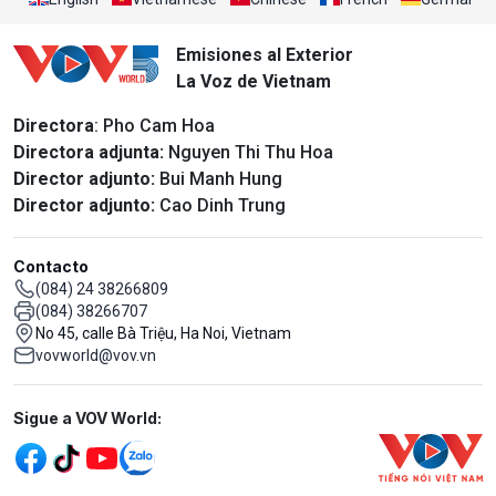
Emisiones al Exterior
La Voz de Vietnam
Directora
: Pho Cam Hoa
Directora adjunta:
Nguyen Thi Thu Hoa
Director adjunto:
Bui Manh Hung
Director adjunto:
Cao Dinh Trung
Contacto
(084) 24 38266809
(084) 38266707
No 45, calle Bà Triệu, Ha Noi, Vietnam
vovworld@vov.vn
Mạng xã hội
Sigue a VOV World: