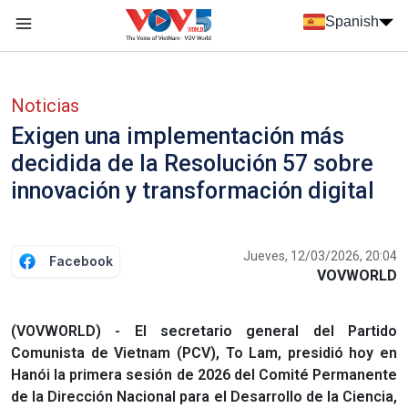
Nhảy đến nội dung
Spanish
Menu trang chủ tiếng Tây Ban Nha
Menu phụ tiếng Tây ban nha
Noticias
Exigen una implementación más
decidida de la Resolución 57 sobre
innovación y transformación digital
Jueves, 12/03/2026, 20:04
Facebook
VOVWORLD
(VOVWORLD) - El secretario general del Partido
Comunista de Vietnam (PCV), To Lam, presidió hoy en
Hanói la primera sesión de 2026 del Comité Permanente
de la Dirección Nacional para el Desarrollo de la Ciencia,