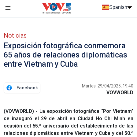
Nhảy đến nội dung
Spanish
Menu trang chủ tiếng Tây Ban Nha
Menu phụ tiếng Tây ban nha
Noticias
Exposición fotográfica conmemora
65 años de relaciones diplomáticas
entre Vietnam y Cuba
Martes, 29/04/2025, 19:40
Facebook
VOVWORLD
(VOVWORLD) - La exposición fotográfica “Por Vietnam”
se inauguró el 29 de abril en Ciudad Ho Chi Minh en
ocasión del 65.º aniversario del establecimiento de las
relaciones diplomáticas entre Vietnam y Cuba y del 50.º