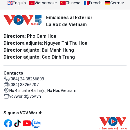
English
Vietnamese
Chinese
French
German
Emisiones al Exterior
La Voz de Vietnam
Directora
: Pho Cam Hoa
Directora adjunta:
Nguyen Thi Thu Hoa
Director adjunto:
Bui Manh Hung
Director adjunto:
Cao Dinh Trung
Contacto
(084) 24 38266809
(084) 38266707
No 45, calle Bà Triệu, Ha Noi, Vietnam
vovworld@vov.vn
Mạng xã hội
Sigue a VOV World: