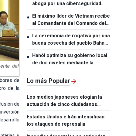
aboga por una ciberseguridad
centrada en las personas
El máximo líder de Vietnam recibe
●
al Comandante del Comando del
Pacífico de Estados Unidos
La ceremonia de rogativa por una
●
buena cosecha del pueblo Bahnar
expresa el anhelo de prosperidad
Hanói optimiza su gobierno local
●
y paz
de dos niveles mediante la
ente del
transformación digital
Lo más Popular
abores de
oro de la
Los medios japoneses elogian la
fusión de
actuación de cinco ciudadanos
vietnamitas tras el terremoto de
 inversión
Estados Unidos e Irán intensifican
Kumamoto
sarrollo
los ataques de represalia
ntarias y