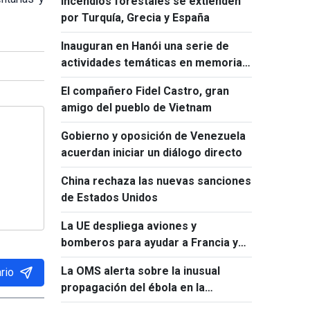
Incendios forestales se extienden
por Turquía, Grecia y España
Inauguran en Hanói una serie de
actividades temáticas en memoria
de Ho Chi Minh y Fidel Castro
El compañero Fidel Castro, gran
amigo del pueblo de Vietnam
Gobierno y oposición de Venezuela
acuerdan iniciar un diálogo directo
China rechaza las nuevas sanciones
de Estados Unidos
La UE despliega aviones y
bomberos para ayudar a Francia y
España a combatir los incendios
La OMS alerta sobre la inusual
rio
forestales
propagación del ébola en la
República Democrática del Congo