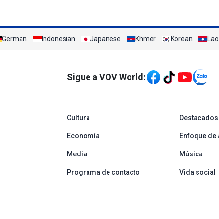
German
Indonesian
Japanese
Khmer
Korean
Lao
Mạng xã hội
Sigue a VOV World:
menu footer tiếng Tâ
Cultura
Destacados
Economía
Enfoque de 
Media
Música
Programa de contacto
Vida social