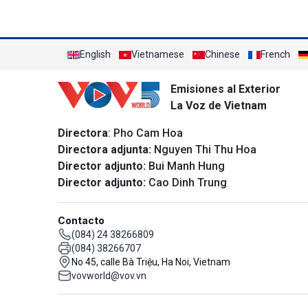
English
Vietnamese
Chinese
French
Emisiones al Exterior
La Voz de Vietnam
Directora
: Pho Cam Hoa
Directora adjunta:
Nguyen Thi Thu Hoa
Director adjunto:
Bui Manh Hung
Director adjunto:
Cao Dinh Trung
Contacto
(084) 24 38266809
(084) 38266707
No 45, calle Bà Triệu, Ha Noi, Vietnam
vovworld@vov.vn