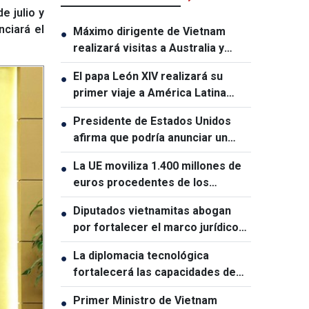
 julio y
nciará el
Máximo dirigente de Vietnam
●
realizará visitas a Australia y
Nueva Zelanda
El papa León XIV realizará su
●
primer viaje a América Latina
como pontífice
Presidente de Estados Unidos
●
afirma que podría anunciar un
acuerdo sobre el estrecho de
La UE moviliza 1.400 millones de
●
Ormuz en las próximas 48 horas
euros procedentes de los
beneficios de activos rusos
Diputados vietnamitas abogan
●
congelados para apoyar a Ucrania
por fortalecer el marco jurídico
para impulsar el crecimiento
La diplomacia tecnológica
●
económico
fortalecerá las capacidades de
desarrollo de Vietnam
Primer Ministro de Vietnam
●