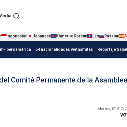
iện tiếng Tây ban nha
Media
n
Indonesian
Japanese
Khmer
Korean
Lao
Russian
S
Nha
am-Iberoamérica
54 nacionalidades vietnamitas
Reportaje Saba
 del Comité Permanente de la Asamble
Martes, 09/07/2
VO