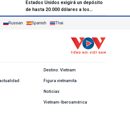
Estados Unidos exigirá un depósito
de hasta 20.000 dólares a los
solicitantes de visado de 50 países
Russian
Spanish
Thai
y ban nha
Destino: Vietnam
actualidad
Figura vietnamita
Noticias
Vietnam-Iberoamérica