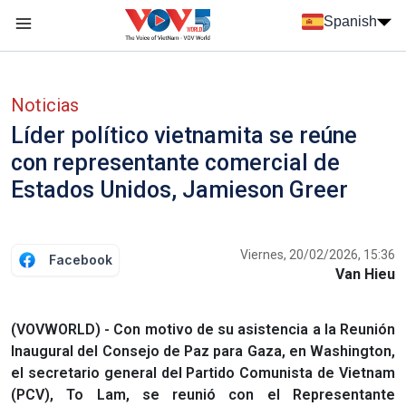
Nhảy đến nội dung
Spanish
Menu trang chủ tiếng Tây Ban Nha
Menu phụ tiếng Tây ban nha
Noticias
Líder político vietnamita se reúne
con representante comercial de
Estados Unidos, Jamieson Greer
Viernes, 20/02/2026, 15:36
Facebook
Van Hieu
(VOVWORLD) - Con motivo de su asistencia a la Reunión
Inaugural del Consejo de Paz para Gaza, en Washington,
el secretario general del Partido Comunista de Vietnam
(PCV), To Lam, se reunió con el Representante