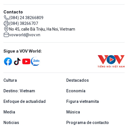
Contacto
(084) 24 38266809
(084) 38266707
No 45, calle Bà Triệu, Ha Noi, Vietnam
vovworld@vov.vn
Mạng xã hội
Sigue a VOV World:
menu footer tiếng Tây ban nha
Cultura
Destacados
Destino: Vietnam
Economía
Enfoque de actualidad
Figura vietnamita
Media
Música
Noticias
Programa de contacto