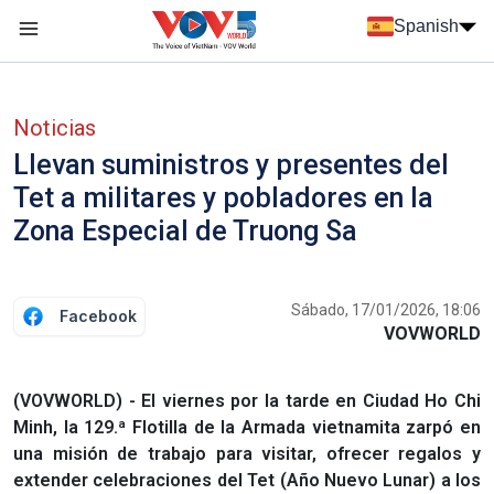
Nhảy đến nội dung
Spanish
Menu trang chủ tiếng Tây Ban Nha
Menu phụ tiếng Tây ban nha
Noticias
Llevan suministros y presentes del
Tet a militares y pobladores en la
Zona Especial de Truong Sa
Sábado, 17/01/2026, 18:06
Facebook
VOVWORLD
(VOVWORLD) - El viernes por la tarde en Ciudad Ho Chi
Minh, la 129.ª Flotilla de la Armada vietnamita zarpó en
una misión de trabajo para visitar, ofrecer regalos y
extender celebraciones del Tet (Año Nuevo Lunar) a los