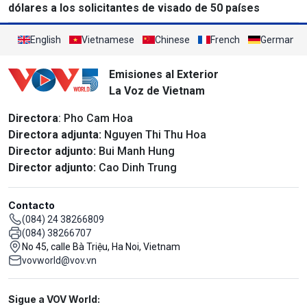
dólares a los solicitantes de visado de 50 países
English
Vietnamese
Chinese
French
German
Emisiones al Exterior
La Voz de Vietnam
Directora
: Pho Cam Hoa
Directora adjunta:
Nguyen Thi Thu Hoa
Director adjunto:
Bui Manh Hung
Director adjunto:
Cao Dinh Trung
Contacto
(084) 24 38266809
(084) 38266707
No 45, calle Bà Triệu, Ha Noi, Vietnam
vovworld@vov.vn
Mạng xã hội
Sigue a VOV World: