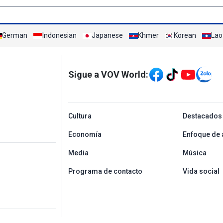
German
Indonesian
Japanese
Khmer
Korean
Lao
Mạng xã hội
Sigue a VOV World:
menu footer tiếng Tâ
Cultura
Destacados
Economía
Enfoque de 
Media
Música
Programa de contacto
Vida social