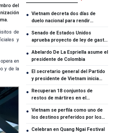
embro del
nización
Vietnam decreta dos días de
●
ima.
duelo nacional para rendir
homenaje al presidente de la
isitos de
Senado de Estados Unidos
●
Asamblea Nacional de Laos
iciales y
aprueba proyecto de ley de gasto
temporal
Abelardo De La Espriella asume el
●
presidente de Colombia
y opera en
o y de la
El secretario general del Partido
●
y presidente de Vietnam inicia
visitas de Estado a Australia y
Recuperan 18 conjuntos de
●
Nueva Zelanda
restos de mártires en el
cementerio de Le Thi Rieng, en
Vietnam se perfila como uno de
●
Ciudad Ho Chi Minh
los destinos preferidos por los
turistas indios
Celebran en Quang Ngai Festival
●