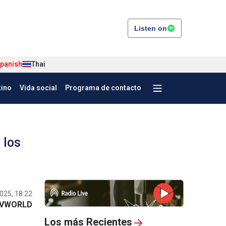
Listen on
panish
Thai
tino
Vida social
Programa de contacto
 los
025, 18:22
VWORLD
Los más Recientes