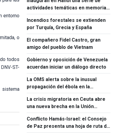
Inauguran en Hanói una serie de
actividades temáticas en memoria
de Ho Chi Minh y Fidel Castro
n entorno
Incendios forestales se extienden
por Turquía, Grecia y España
imitada, o
El compañero Fidel Castro, gran
amigo del pueblo de Vietnam
ado todos
Gobierno y oposición de Venezuela
acuerdan iniciar un diálogo directo
a DNV-ST-
La OMS alerta sobre la inusual
propagación del ébola en la
n sistema
República Democrática del Congo
La crisis migratoria en Ceuta abre
una nueva brecha en la Unión
Europea
Conflicto Hamás-Israel: el Consejo
de Paz presenta una hoja de ruta de
15 puntos