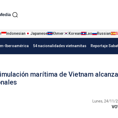
iện tiếng Tây ban nha
Media
n
Indonesian
Japanese
Khmer
Korean
Lao
Russian
S
Nha
am-Iberoamérica
54 nacionalidades vietnamitas
Reportaje Saba
simulación marítima de Vietnam alcanza
onales
Lunes, 24/11/2
VO