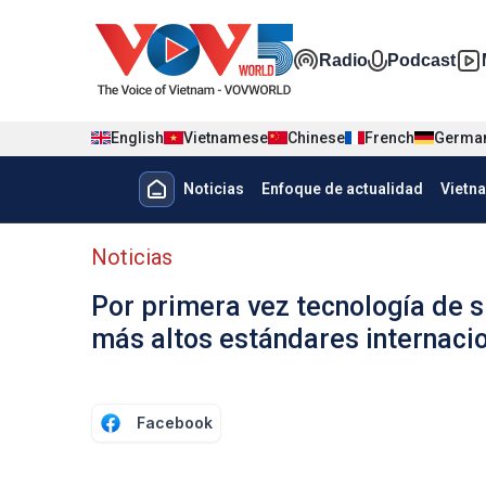
Nhảy đến nội dung
Đa phương t
Radio
Podcast
English
Vietnamese
Chinese
French
Germa
Menu trang chủ tiếng Tây Ban 
Noticias
Enfoque de actualidad
Vietn
Menu phụ tiếng Tây ban nha
Noticias
Por primera vez tecnología de 
más altos estándares internaci
Facebook