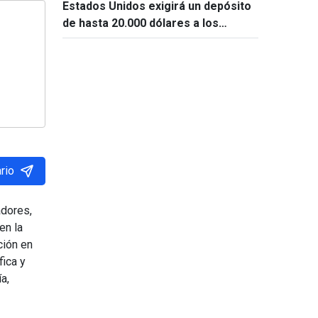
Estados Unidos exigirá un depósito
de hasta 20.000 dólares a los
solicitantes de visado de 50 países
rio
adores,
en la
ción en
fica y
a,