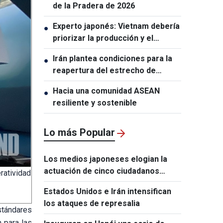
de la Pradera de 2026
Experto japonés: Vietnam debería
●
priorizar la producción y el
ensamblaje de chips
Irán plantea condiciones para la
●
semiconductores
reapertura del estrecho de
Ormuz
Hacia una comunidad ASEAN
●
resiliente y sostenible
Lo más Popular
Los medios japoneses elogian la
actuación de cinco ciudadanos
ratividad
vietnamitas tras el terremoto de
Estados Unidos e Irán intensifican
Kumamoto
los ataques de represalia
stándares
n para las