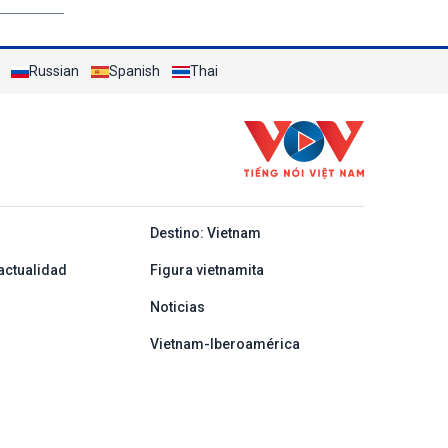
Russian
Spanish
Thai
y ban nha
Destino: Vietnam
actualidad
Figura vietnamita
Noticias
Vietnam-Iberoamérica