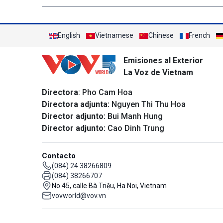
English
Vietnamese
Chinese
French
Emisiones al Exterior
La Voz de Vietnam
Directora
: Pho Cam Hoa
Directora adjunta:
Nguyen Thi Thu Hoa
Director adjunto:
Bui Manh Hung
Director adjunto:
Cao Dinh Trung
Contacto
(084) 24 38266809
(084) 38266707
No 45, calle Bà Triệu, Ha Noi, Vietnam
vovworld@vov.vn