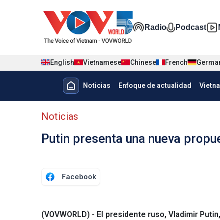
Nhảy đến nội dung
Đa phương t
Radio
Podcast
English
Vietnamese
Chinese
French
Germa
Menu trang chủ tiếng Tây Ban 
Noticias
Enfoque de actualidad
Vietn
Menu phụ tiếng Tây ban nha
Noticias
Putin presenta una nueva propue
Facebook
(VOVWORLD) - El presidente ruso, Vladimir Putin,