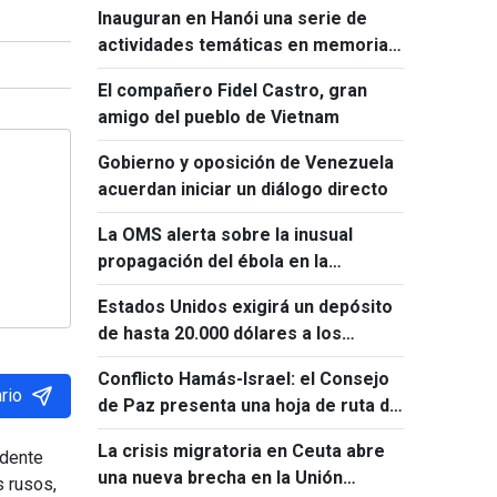
Inauguran en Hanói una serie de
actividades temáticas en memoria
de Ho Chi Minh y Fidel Castro
El compañero Fidel Castro, gran
amigo del pueblo de Vietnam
Gobierno y oposición de Venezuela
acuerdan iniciar un diálogo directo
La OMS alerta sobre la inusual
propagación del ébola en la
República Democrática del Congo
Estados Unidos exigirá un depósito
de hasta 20.000 dólares a los
solicitantes de visado de 50 países
Conflicto Hamás-Israel: el Consejo
rio
de Paz presenta una hoja de ruta de
15 puntos
La crisis migratoria en Ceuta abre
idente
una nueva brecha en la Unión
s rusos,