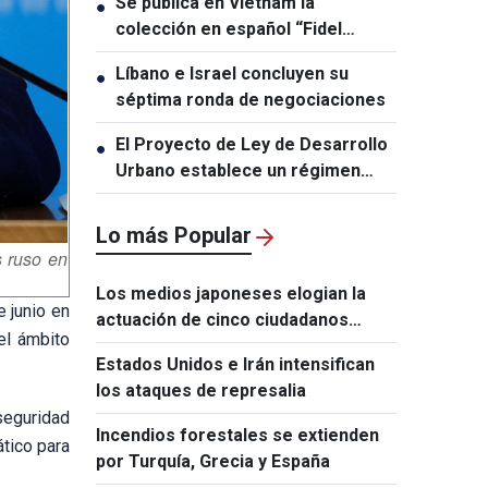
Se publica en Vietnam la
●
colección en español “Fidel
Castro Ruz – Obras Escogidas”
Líbano e Israel concluyen su
●
séptima ronda de negociaciones
El Proyecto de Ley de Desarrollo
●
Urbano establece un régimen
especial y excepcional para
Ciudad Ho Chi Minh
Lo más Popular
s ruso en
Los medios japoneses elogian la
e junio en
actuación de cinco ciudadanos
el ámbito
vietnamitas tras el terremoto de
Estados Unidos e Irán intensifican
Kumamoto
los ataques de represalia
seguridad
Incendios forestales se extienden
ático para
por Turquía, Grecia y España