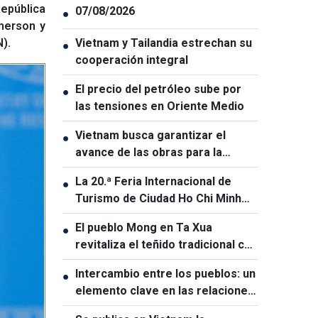
República
07/08/2026
●
herson y
).
Vietnam y Tailandia estrechan su
●
cooperación integral
El precio del petróleo sube por
●
las tensiones en Oriente Medio
Vietnam busca garantizar el
●
avance de las obras para la
Cumbre APEC 2027
La 20.ª Feria Internacional de
●
Turismo de Ciudad Ho Chi Minh
será la mayor de su historia
El pueblo Mong en Ta Xua
●
revitaliza el teñido tradicional con
índigo
Intercambio entre los pueblos: un
●
elemento clave en las relaciones
entre Vietnam y Australia