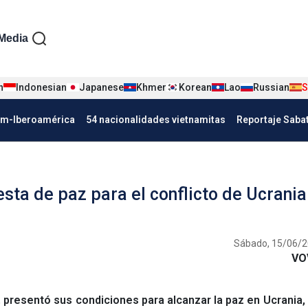
iện tiếng Tây ban nha
Media
n
Indonesian
Japanese
Khmer
Korean
Lao
Russian
S
Nha
am-Iberoamérica
54 nacionalidades vietnamitas
Reportaje Saba
sta de paz para el conflicto de Ucrania
Sábado, 15/06/2
VO
 presentó sus condiciones para alcanzar la paz en Ucrania, 