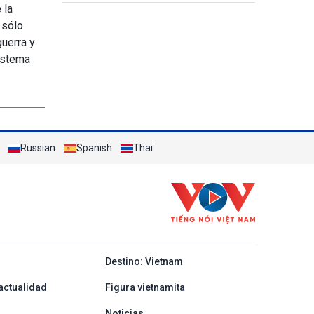
Europea
 la
 sólo
uerra y
sistema
Russian
Spanish
Thai
y ban nha
Destino: Vietnam
actualidad
Figura vietnamita
Noticias