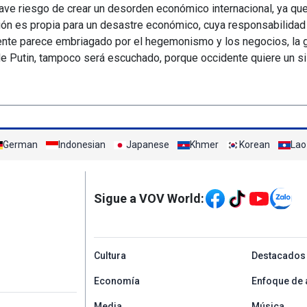
grave riesgo de crear un desorden económico internacional, ya que
ión es propia para un desastre económico, cuya responsabilidad
ente parece embriagado por el hegemonismo y los negocios, la g
ide Putin, tampoco será escuchado, porque occidente quiere un 
German
Indonesian
Japanese
Khmer
Korean
Lao
Mạng xã hội
Sigue a VOV World:
menu footer tiếng Tâ
Cultura
Destacados
Economía
Enfoque de 
Media
Música